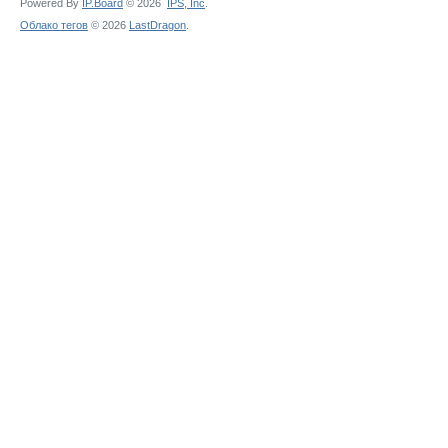
Powered By
IP.Board
© 2026
IPS,
Inc
.
Облако тегов
© 2026
LastDragon
.