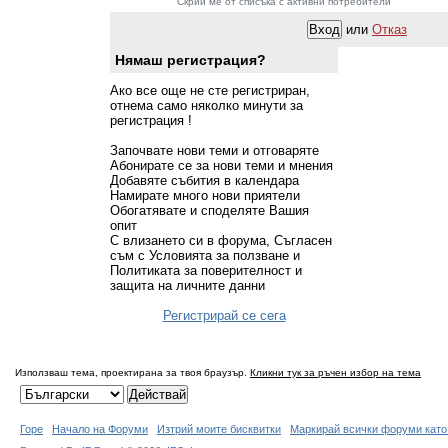
Скрий ме от списъка с активни потребители
или
Отказ
Нямаш регистрация?
Ако все още не сте регистриран,
отнема само няколко минути за
регистрация !
Започвате нови теми и отговаряте
Абонирате се за нови теми и мнения
Добавяте събития в календара
Намирате много нови приятели
Обогатявате и споделяте Вашия
опит
С влизането си в форума, Съгласен
съм с Условията за ползване и
Политиката за поверителност и
защита на личните данни
Регистрирай се сега
Използваш тема, проектирана за твоя браузър.
Кликни тук за ръчен избор на тема
Горе
Начало на Форуми
Изтрий моите бисквитки
Маркирай всички форуми като