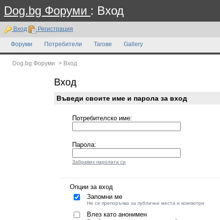
Dog.bg Форуми
: Вход
Вход
Регистрация
Форуми
Потребители
Тагове
Gallery
Dog.bg Форуми
>
Вход
Вход
Въведи своите име и парола за вход
Потребителско име:
Парола:
Забравих паролата си
Опции за вход
Запомни ме
Не се препоръчва за публични места и компютри
Влез като анонимен