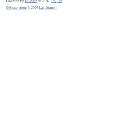
Powered By
IP.Board
© 2026
IPS,
Inc
.
Облако тегов
© 2026
LastDragon
.