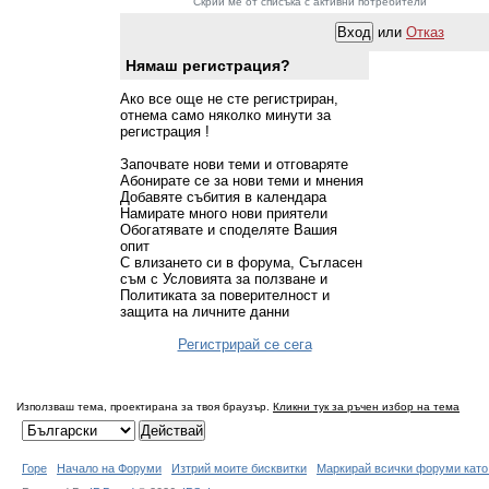
Скрий ме от списъка с активни потребители
или
Отказ
Нямаш регистрация?
Ако все още не сте регистриран,
отнема само няколко минути за
регистрация !
Започвате нови теми и отговаряте
Абонирате се за нови теми и мнения
Добавяте събития в календара
Намирате много нови приятели
Обогатявате и споделяте Вашия
опит
С влизането си в форума, Съгласен
съм с Условията за ползване и
Политиката за поверителност и
защита на личните данни
Регистрирай се сега
Използваш тема, проектирана за твоя браузър.
Кликни тук за ръчен избор на тема
Горе
Начало на Форуми
Изтрий моите бисквитки
Маркирай всички форуми като