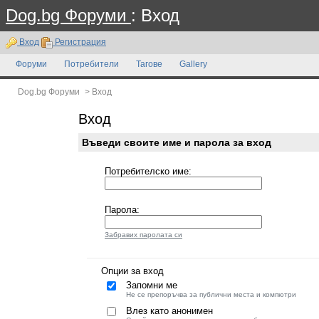
Dog.bg Форуми
: Вход
Вход
Регистрация
Форуми
Потребители
Тагове
Gallery
Dog.bg Форуми
>
Вход
Вход
Въведи своите име и парола за вход
Потребителско име:
Парола:
Забравих паролата си
Опции за вход
Запомни ме
Не се препоръчва за публични места и компютри
Влез като анонимен