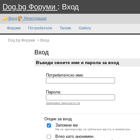
Dog.bg Форуми
: Вход
Вход
Регистрация
Форуми
Потребители
Тагове
Gallery
Dog.bg Форуми
>
Вход
Вход
Въведи своите име и парола за вход
Потребителско име:
Парола:
Забравих паролата си
Опции за вход
Запомни ме
Не се препоръчва за публични места и компютри
Влез като анонимен