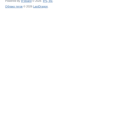
Powered By
IP.Board
© 2026
IPS,
Inc
.
Облако тегов
© 2026
LastDragon
.