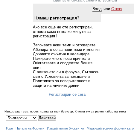
Скрий ме от списъка с активни потребители
или
Отказ
Нямаш регистрация?
Ако все още не сте регистриран,
отнема само няколко минути за
регистрация !
Започвате нови теми и отговаряте
Абонирате се за нови теми и мнения
Добавяте събития в календара
Намирате много нови приятели
Обогатявате и споделяте Вашия
опит
С влизането си в форума, Съгласен
съм с Условията за ползване и
Политиката за поверителност и
защита на личните данни
Регистрирай се сега
Използваш тема, проектирана за твоя браузър.
Кликни тук за ръчен избор на тема
Горе
Начало на Форуми
Изтрий моите бисквитки
Маркирай всички форуми като