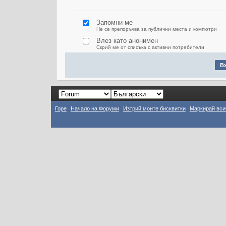
Запомни ме
Не се препоръчва за публични места и компютри
Влез като анонимен
Скрий ме от списъка с активни потребители
Горе
Начало на Форуми
Изтрий моите бисквитки
Маркирай вси