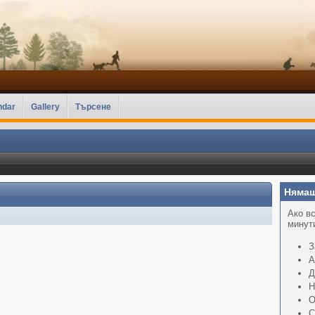
ndar
Gallery
Търсене
Нямаш
Ако вс
минути
З
А
Д
Н
О
С