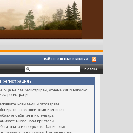
Най-новите теми и мнения
 регистрация?
е още не сте регистриран, отнема само няколко
 за регистрация !
апочвате нови теми и отговаряте
бонирате се за нови теми и мнения
обавяте събития в календара
амирате много нови приятели
богатявате и споделяте Вашия опит
 влизането си в форума, Съгласен съм с