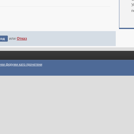
У
п
или
Отказ
чки форуми като прочетени