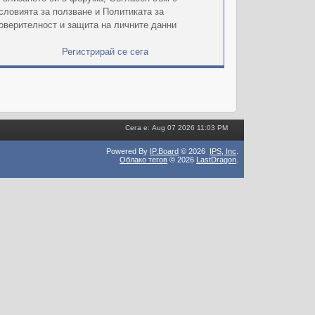
словията за ползване и Политиката за
оверителност и защита на личните данни
Регистрирай се сега
Сега е: Aug 07 2026 11:03 PM
Powered By
IP.Board
© 2026
IPS,
Inc
.
Облако тегов
© 2026
LastDragon
.