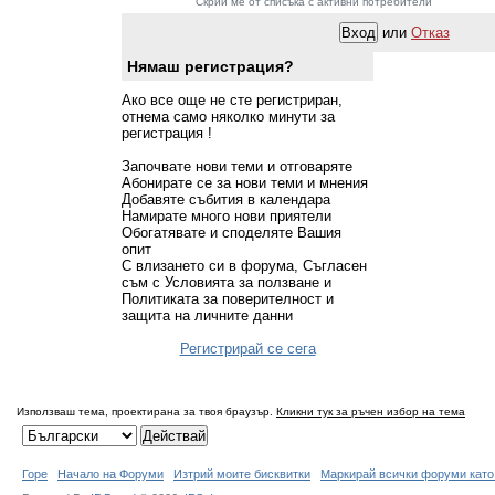
Скрий ме от списъка с активни потребители
или
Отказ
Нямаш регистрация?
Ако все още не сте регистриран,
отнема само няколко минути за
регистрация !
Започвате нови теми и отговаряте
Абонирате се за нови теми и мнения
Добавяте събития в календара
Намирате много нови приятели
Обогатявате и споделяте Вашия
опит
С влизането си в форума, Съгласен
съм с Условията за ползване и
Политиката за поверителност и
защита на личните данни
Регистрирай се сега
Използваш тема, проектирана за твоя браузър.
Кликни тук за ръчен избор на тема
Горе
Начало на Форуми
Изтрий моите бисквитки
Маркирай всички форуми като