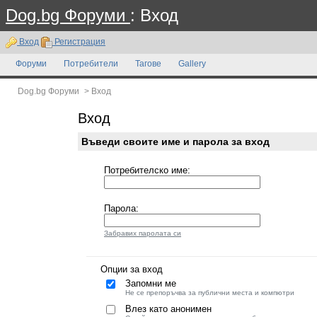
Dog.bg Форуми
: Вход
Вход
Регистрация
Форуми
Потребители
Тагове
Gallery
Dog.bg Форуми
>
Вход
Вход
Въведи своите име и парола за вход
Потребителско име:
Парола:
Забравих паролата си
Опции за вход
Запомни ме
Не се препоръчва за публични места и компютри
Влез като анонимен