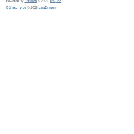
Powered By
IP.Board
© 2026
IPS,
Inc
.
Облако тегов
© 2026
LastDragon
.