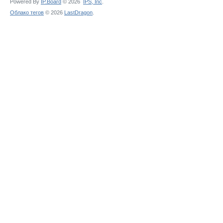
Powered By
IP.Board
© 2026
IPS,
Inc
.
Облако тегов
© 2026
LastDragon
.