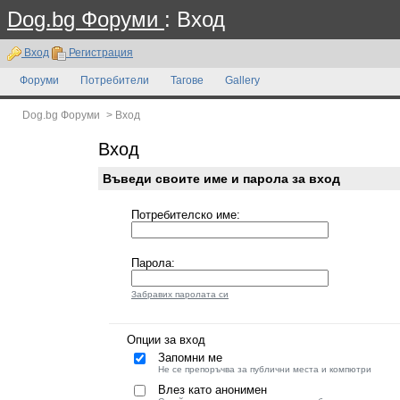
Dog.bg Форуми
: Вход
Вход
Регистрация
Форуми
Потребители
Тагове
Gallery
Dog.bg Форуми
>
Вход
Вход
Въведи своите име и парола за вход
Потребителско име:
Парола:
Забравих паролата си
Опции за вход
Запомни ме
Не се препоръчва за публични места и компютри
Влез като анонимен