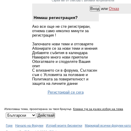
Скрий ме от списъка с активни потребители
или
Отказ
Нямаш регистрация?
Ако все още не сте регистриран,
отнема само няколко минути за
регистрация !
Започвате нови теми и отговаряте
Абонирате се за нови теми и мнения
Добавяте събития в календара
Намирате много нови приятели
Обогатявате и споделяте Вашия
опит
С влизането си в форума, Съгласен
съм с Условията за ползване и
Политиката за поверителност и
защита на личните данни
Регистрирай се сега
Използваш тема, проектирана за твоя браузър.
Кликни тук за ръчен избор на тема
Горе
Начало на Форуми
Изтрий моите бисквитки
Маркирай всички форуми като