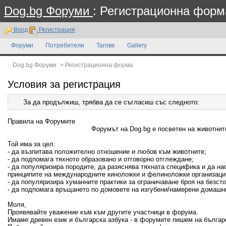
Dog.bg Форуми
: Регистрационна форм
Вход
Регистрация
Форуми
Потребители
Тагове
Gallery
Dog.bg Форуми
>
Регистрационна форма
Условия за регистрация
За да продължиш, трябва да се съгласиш със следното:
Правила на Форумите
Форумът на Dog.bg е посветен на животните
Той има за цел:
- да възпитава положително отношение и любов към животните;
- да подпомага тяхното образовано и отговорно отглеждане;
- да популяризира породите, да разяснява тяхната специфика и да н
принципите на международните киноложки и фелиноложки организаци
- да популяризира хуманните практики за ограничаване броя на безсто
- да подпомага връщането по домовете на изгубени/намерени домашн
Моля,
Проявявайте уважение към към другите участници в форума.
Имаме древен език и българска азбука - в форумите пишем на българ