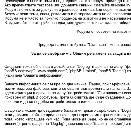
Публикувайте новите теми в подходящия за тях форум, преди да отгово
Ако препечатвате текстове или добавяте снимки, слагайте линкове къ
Форумът е място за дискусии и разговор, а не чат. Едносрични възкл
Безсмислени теми, спам, рекламата и антирекламата не са позволени
Форума не е място за покупко продажба на животни и не насърчава н
Въздържайте се от груби нападки, междуличностни заяждания, обиди 
Форума е посветен на животни
Преди да натиснете бутона "Съгласен", моля, запоз
За да се съобразим с Общия регламент за защита на
Следният текст обяснява в детайли как “Dog.bg” (наричан по-долу, “фору
“phpBB софтуер”, “www.phpbb.com”, “phpBB Limited”, “phpBB Teams”) 
(наричана “Вашата информация”).
Вашата информация се събира по два начина. Първо, при сърфиране в
малки текстови файлове, които се свалят във временната папка на В
идентификация (наричана по-долу “потребителско ID”) и анонимен сеси
присвоен от phpBB софтуера. Трета бисквитка ще бъде създадена щом 
прочели и да се подобри потребителското изживяване.
Също така можем да създаваме бисквитки, докато сърфирате в “Dog.bg
този документ, който е предназначен да покрие само страниците съз
това, което изпращате към нас. Това може да бъде, но не се огранич
мнения”), регистрация на “Dog.bg” (наричано още “Вашият профил”) и 