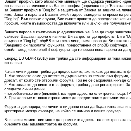
Вашият профил, като абсолютен минимум ще съдържа уникално идент
използвана за влизане във Вашия профил (наричана още “Вашата пар
за Вашият профил в “Dog.bg” е защитена от Закона за защита на лич
име, Вашата парола и Вашият емейл адрес въведена по време на рег
“Dog.bg”. Във всички случаи, Вие имате правото да определяте коя 
профил, имате възможността да включите или изключите получаванет
Вашата парола е криптирана (с еднопосочен хеш) за да бъде защитен
сайтове. Вашата парола е начинът Ви за достъп до профилът Ви в “Dog
свързан с “Dog.bg”, phpBB или трето лице, няма право да Ви пита за
“Забравих си паролата” фукцията, предоставена от phpBB софтуера. 
емейл, след което phpBB софтуерът ще генерира нова парола за да 
Според EU GDPR (2018) вие трябва да сте информирани за това какви 
използват.
Какви лични данни трябва да предоставите, ако искате да ползвате ф
1. Ако желаете само да четете съдържанието на темите във форума, б
дресът, от който сте отворили форума. Той не се съхранява никъде с
2. Ако желаете да пишете във форума, трябва да се регистрирате. З
следните лични данни:
- потребителско име (никнейм), валиден адрес на електронна поща, 
3. При желание от ваша страна може да предоставите допълнителна и
Форумът декларира, че личните ви данни няма да бъдат използвани з
криптиране между сървъра, на който се намира и вашия браузер.
Във всеки момент вие може да промените адресът на електронната си
обърнете към администратра на форума.