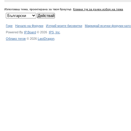
Използваш тема, проектирана за твоя браузър.
Кликни тук за ръчен избор на тема
Горе
Начало на Форуми
Изтрий моите бисквитки
Маркирай всички форуми като
Powered By
IP.Board
© 2026
IPS,
Inc
.
Облако тегов
© 2026
LastDragon
.