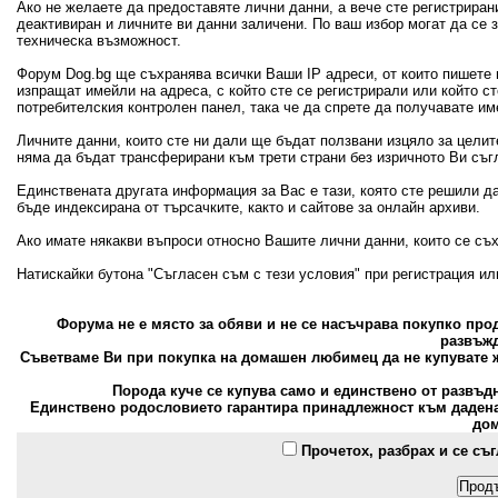
Ако не желаете да предоставяте лични данни, а вече сте регистрира
деактивиран и личните ви данни заличени. По ваш избор могат да се
техническа възможност.
Форум Dog.bg ще съхранява всички Ваши IP адреси, от които пишете 
изпращат имейли на адреса, с който сте се регистрирали или който с
потребителския контролен панел, така че да спрете да получавате и
Личните данни, които сте ни дали ще бъдат ползвани изцяло за цели
няма да бъдат трансферирани към трети страни без изричното Ви съг
Единствената другата информация за Вас е тази, която сте решили д
бъде индексирана от търсачките, както и сайтове за онлайн архиви.
Ако имате някакви въпроси относно Вашите лични данни, които се съ
Натискайки бутона "Съгласен съм с тези условия" при регистрация и
Форума не е място за обяви и не се насъчрава покупко пр
развъжд
Съветваме Ви при покупка на домашен любимец да не купувате ж
Порода куче се купува само и единствено от развъд
Единствено родословието гарантира принадлежност към дадена 
дом
Прочетох, разбрах и се съ