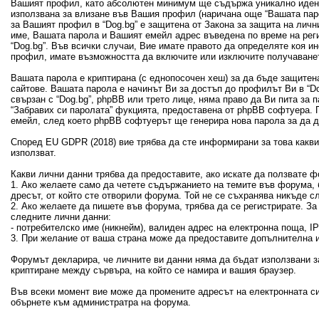
Вашият профил, като абсолютен минимум ще съдържа уникално идент
използвана за влизане във Вашия профил (наричана още “Вашата пар
за Вашият профил в “Dog.bg” е защитена от Закона за защита на лич
име, Вашата парола и Вашият емейл адрес въведена по време на рег
“Dog.bg”. Във всички случаи, Вие имате правото да определяте коя 
профил, имате възможността да включите или изключите получаванет
Вашата парола е криптирана (с еднопосочен хеш) за да бъде защитен
сайтове. Вашата парола е начинът Ви за достъп до профилът Ви в “Dog
свързан с “Dog.bg”, phpBB или трето лице, няма право да Ви пита за
“Забравих си паролата” фукцията, предоставена от phpBB софтуера. 
емейл, след което phpBB софтуерът ще генерира нова парола за да 
Според EU GDPR (2018) вие трябва да сте информирани за това какви 
използват.
Какви лични данни трябва да предоставите, ако искате да ползвате ф
1. Ако желаете само да четете съдържанието на темите във форума, б
дресът, от който сте отворили форума. Той не се съхранява никъде с
2. Ако желаете да пишете във форума, трябва да се регистрирате. З
следните лични данни:
- потребителско име (никнейм), валиден адрес на електронна поща, 
3. При желание от ваша страна може да предоставите допълнителна и
Форумът декларира, че личните ви данни няма да бъдат използвани з
криптиране между сървъра, на който се намира и вашия браузер.
Във всеки момент вие може да промените адресът на електронната си
обърнете към администратра на форума.