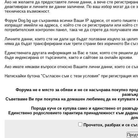
Ако не желаете да предоставяте лични данни, а вече сте регистрира
деактивиран и личните ви данни заличени. По ваш избор могат да се
техническа възможност.
Форум Dog.bg ще съхранява всички Ваши IP адреси, от които пишете 
изпращат имейли на адреса, с който сте се регистрирали или който с
потребителския контролен панел, така че да спрете да получавате и
Личните данни, които сте ни дали ще бъдат ползвани изцяло за цели
няма да бъдат трансферирани към трети страни без изричното Ви съг
Единствената другата информация за Вас е тази, която сте решили д
бъде индексирана от търсачките, както и сайтове за онлайн архиви.
Ако имате някакви въпроси относно Вашите лични данни, които се съ
Натискайки бутона "Съгласен съм с тези условия" при регистрация и
Форума не е място за обяви и не се насъчрава покупко пр
развъжд
Съветваме Ви при покупка на домашен любимец да не купувате ж
Порода куче се купува само и единствено от развъд
Единствено родословието гарантира принадлежност към дадена 
дом
Прочетох, разбрах и се съ