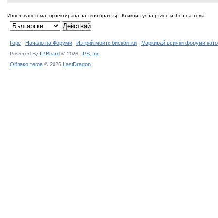
Използваш тема, проектирана за твоя браузър.
Кликни тук за ръчен избор на тема
Горе
Начало на Форуми
Изтрий моите бисквитки
Маркирай всички форуми като
Powered By
IP.Board
© 2026
IPS,
Inc
.
Облако тегов
© 2026
LastDragon
.