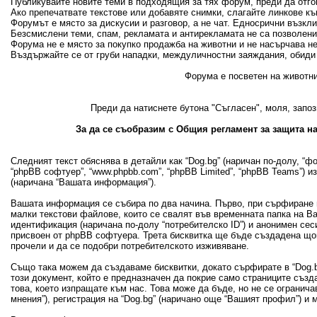
Публикувайте новите теми в подходящия за тях форум, преди да отгово
Ако препечатвате текстове или добавяте снимки, слагайте линкове къ
Форумът е място за дискусии и разговор, а не чат. Едносрични възкл
Безсмислени теми, спам, рекламата и антирекламата не са позволени
Форума не е място за покупко продажба на животни и не насърчава н
Въздържайте се от груби нападки, междуличностни заяждания, обиди 
Форума е посветен на животни
Преди да натиснете бутона "Съгласен", моля, запоз
За да се съобразим с Общия регламент за защита на
Следният текст обяснява в детайли как “Dog.bg” (наричан по-долу, “фору
“phpBB софтуер”, “www.phpbb.com”, “phpBB Limited”, “phpBB Teams”) 
(наричана “Вашата информация”).
Вашата информация се събира по два начина. Първо, при сърфиране в
малки текстови файлове, които се свалят във временната папка на В
идентификация (наричана по-долу “потребителско ID”) и анонимен сеси
присвоен от phpBB софтуера. Трета бисквитка ще бъде създадена щом 
прочели и да се подобри потребителското изживяване.
Също така можем да създаваме бисквитки, докато сърфирате в “Dog.bg
този документ, който е предназначен да покрие само страниците съз
това, което изпращате към нас. Това може да бъде, но не се огранич
мнения”), регистрация на “Dog.bg” (наричано още “Вашият профил”) и 