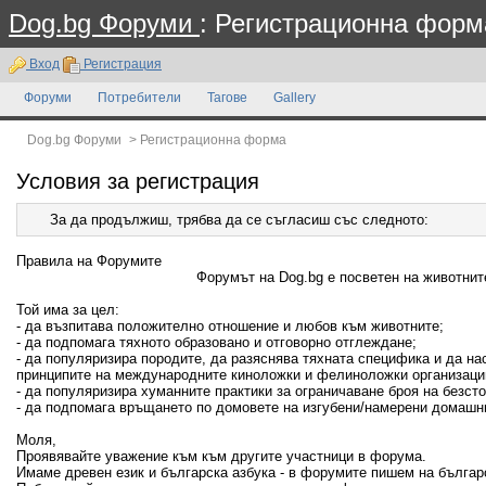
Dog.bg Форуми
: Регистрационна форм
Вход
Регистрация
Форуми
Потребители
Тагове
Gallery
Dog.bg Форуми
>
Регистрационна форма
Условия за регистрация
За да продължиш, трябва да се съгласиш със следното:
Правила на Форумите
Форумът на Dog.bg е посветен на животните
Той има за цел:
- да възпитава положително отношение и любов към животните;
- да подпомага тяхното образовано и отговорно отглеждане;
- да популяризира породите, да разяснява тяхната специфика и да н
принципите на международните киноложки и фелиноложки организаци
- да популяризира хуманните практики за ограничаване броя на безсто
- да подпомага връщането по домовете на изгубени/намерени домашн
Моля,
Проявявайте уважение към към другите участници в форума.
Имаме древен език и българска азбука - в форумите пишем на българ