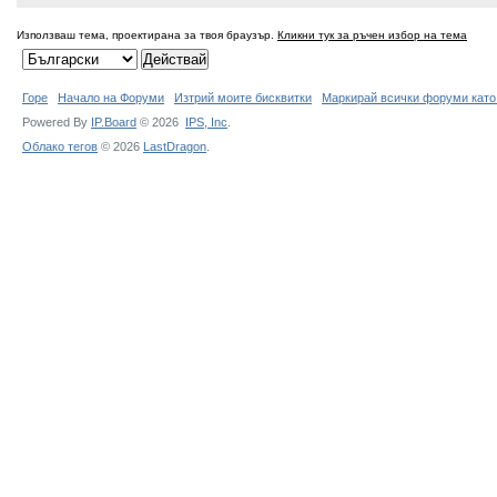
Използваш тема, проектирана за твоя браузър.
Кликни тук за ръчен избор на тема
Горе
Начало на Форуми
Изтрий моите бисквитки
Маркирай всички форуми като
Powered By
IP.Board
© 2026
IPS,
Inc
.
Облако тегов
© 2026
LastDragon
.