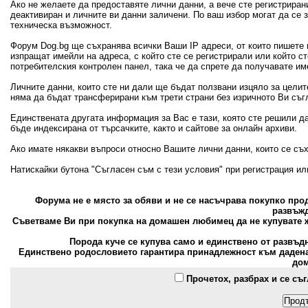
Ако не желаете да предоставяте лични данни, а вече сте регистрира
деактивиран и личните ви данни заличени. По ваш избор могат да се
техническа възможност.
Форум Dog.bg ще съхранява всички Ваши IP адреси, от които пишете 
изпращат имейли на адреса, с който сте се регистрирали или който с
потребителския контролен панел, така че да спрете да получавате и
Личните данни, които сте ни дали ще бъдат ползвани изцяло за цели
няма да бъдат трансферирани към трети страни без изричното Ви съг
Единствената другата информация за Вас е тази, която сте решили д
бъде индексирана от търсачките, както и сайтове за онлайн архиви.
Ако имате някакви въпроси относно Вашите лични данни, които се съ
Натискайки бутона "Съгласен съм с тези условия" при регистрация и
Форума не е място за обяви и не се насъчрава покупко пр
развъжд
Съветваме Ви при покупка на домашен любимец да не купувате ж
Порода куче се купува само и единствено от развъд
Единствено родословието гарантира принадлежност към дадена 
дом
Прочетох, разбрах и се съ