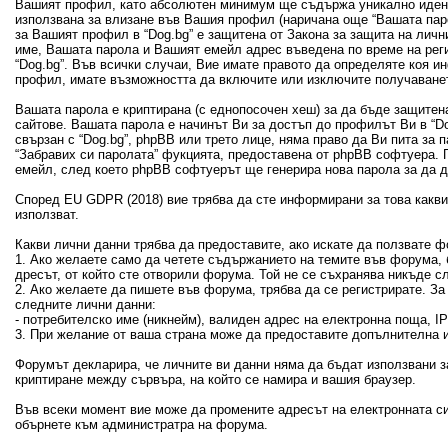
Вашият профил, като абсолютен минимум ще съдържа уникално идент
използвана за влизане във Вашия профил (наричана още “Вашата пар
за Вашият профил в “Dog.bg” е защитена от Закона за защита на лич
име, Вашата парола и Вашият емейл адрес въведена по време на рег
“Dog.bg”. Във всички случаи, Вие имате правото да определяте коя 
профил, имате възможността да включите или изключите получаванет
Вашата парола е криптирана (с еднопосочен хеш) за да бъде защитен
сайтове. Вашата парола е начинът Ви за достъп до профилът Ви в “Dog
свързан с “Dog.bg”, phpBB или трето лице, няма право да Ви пита за
“Забравих си паролата” фукцията, предоставена от phpBB софтуера. 
емейл, след което phpBB софтуерът ще генерира нова парола за да 
Според EU GDPR (2018) вие трябва да сте информирани за това какви 
използват.
Какви лични данни трябва да предоставите, ако искате да ползвате ф
1. Ако желаете само да четете съдържанието на темите във форума, б
дресът, от който сте отворили форума. Той не се съхранява никъде с
2. Ако желаете да пишете във форума, трябва да се регистрирате. З
следните лични данни:
- потребителско име (никнейм), валиден адрес на електронна поща, 
3. При желание от ваша страна може да предоставите допълнителна и
Форумът декларира, че личните ви данни няма да бъдат използвани з
криптиране между сървъра, на който се намира и вашия браузер.
Във всеки момент вие може да промените адресът на електронната си
обърнете към администратра на форума.