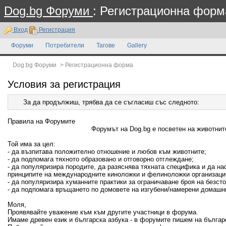
Dog.bg Форуми
: Регистрационна форм
Вход
Регистрация
Форуми
Потребители
Тагове
Gallery
Dog.bg Форуми
>
Регистрационна форма
Условия за регистрация
За да продължиш, трябва да се съгласиш със следното:
Правила на Форумите
Форумът на Dog.bg е посветен на животните
Той има за цел:
- да възпитава положително отношение и любов към животните;
- да подпомага тяхното образовано и отговорно отглеждане;
- да популяризира породите, да разяснява тяхната специфика и да н
принципите на международните киноложки и фелиноложки организаци
- да популяризира хуманните практики за ограничаване броя на безсто
- да подпомага връщането по домовете на изгубени/намерени домашн
Моля,
Проявявайте уважение към към другите участници в форума.
Имаме древен език и българска азбука - в форумите пишем на българ