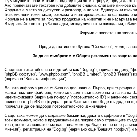
Публикувайте новите теми в подходящия за тях форум, преди да отгово
Ако препечатвате текстове или добавяте снимки, слагайте линкове къ
Форумът е място за дискусии и разговор, а не чат. Едносрични възкл
Безсмислени теми, спам, рекламата и антирекламата не са позволени
Форума не е място за покупко продажба на животни и не насърчава н
Въздържайте се от груби нападки, междуличностни заяждания, обиди 
Форума е посветен на животни
Преди да натиснете бутона "Съгласен", моля, запоз
За да се съобразим с Общия регламент за защита на
Следният текст обяснява в детайли как “Dog.bg” (наричан по-долу, “фору
“phpBB софтуер”, “www.phpbb.com”, “phpBB Limited”, “phpBB Teams”) 
(наричана “Вашата информация”).
Вашата информация се събира по два начина. Първо, при сърфиране в
малки текстови файлове, които се свалят във временната папка на В
идентификация (наричана по-долу “потребителско ID”) и анонимен сеси
присвоен от phpBB софтуера. Трета бисквитка ще бъде създадена щом 
прочели и да се подобри потребителското изживяване.
Също така можем да създаваме бисквитки, докато сърфирате в “Dog.bg
този документ, който е предназначен да покрие само страниците съз
това, което изпращате към нас. Това може да бъде, но не се огранич
мнения”), регистрация на “Dog.bg” (наричано още “Вашият профил”) и 