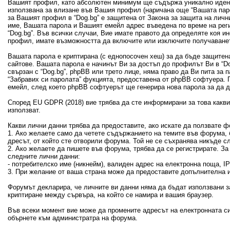
Вашият профил, като абсолютен минимум ще съдържа уникално идент
използвана за влизане във Вашия профил (наричана още “Вашата пар
за Вашият профил в “Dog.bg” е защитена от Закона за защита на лич
име, Вашата парола и Вашият емейл адрес въведена по време на рег
“Dog.bg”. Във всички случаи, Вие имате правото да определяте коя 
профил, имате възможността да включите или изключите получаванет
Вашата парола е криптирана (с еднопосочен хеш) за да бъде защитен
сайтове. Вашата парола е начинът Ви за достъп до профилът Ви в “Dog
свързан с “Dog.bg”, phpBB или трето лице, няма право да Ви пита за
“Забравих си паролата” фукцията, предоставена от phpBB софтуера. 
емейл, след което phpBB софтуерът ще генерира нова парола за да 
Според EU GDPR (2018) вие трябва да сте информирани за това какви 
използват.
Какви лични данни трябва да предоставите, ако искате да ползвате ф
1. Ако желаете само да четете съдържанието на темите във форума, б
дресът, от който сте отворили форума. Той не се съхранява никъде с
2. Ако желаете да пишете във форума, трябва да се регистрирате. З
следните лични данни:
- потребителско име (никнейм), валиден адрес на електронна поща, 
3. При желание от ваша страна може да предоставите допълнителна и
Форумът декларира, че личните ви данни няма да бъдат използвани з
криптиране между сървъра, на който се намира и вашия браузер.
Във всеки момент вие може да промените адресът на електронната си
обърнете към администратра на форума.