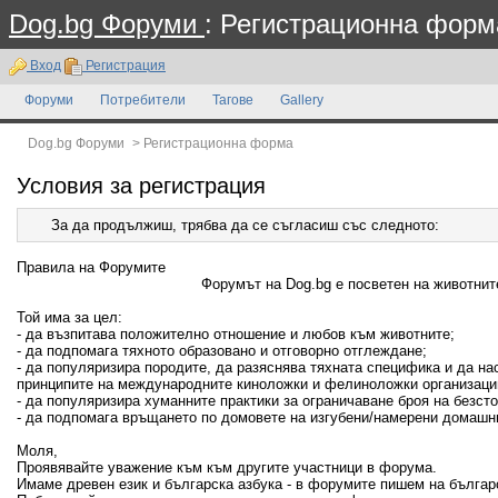
Dog.bg Форуми
: Регистрационна форм
Вход
Регистрация
Форуми
Потребители
Тагове
Gallery
Dog.bg Форуми
>
Регистрационна форма
Условия за регистрация
За да продължиш, трябва да се съгласиш със следното:
Правила на Форумите
Форумът на Dog.bg е посветен на животните
Той има за цел:
- да възпитава положително отношение и любов към животните;
- да подпомага тяхното образовано и отговорно отглеждане;
- да популяризира породите, да разяснява тяхната специфика и да н
принципите на международните киноложки и фелиноложки организаци
- да популяризира хуманните практики за ограничаване броя на безсто
- да подпомага връщането по домовете на изгубени/намерени домашн
Моля,
Проявявайте уважение към към другите участници в форума.
Имаме древен език и българска азбука - в форумите пишем на българ