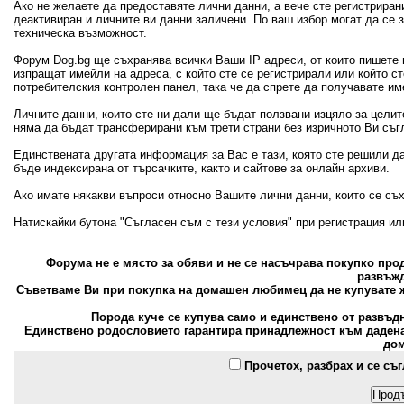
Ако не желаете да предоставяте лични данни, а вече сте регистрира
деактивиран и личните ви данни заличени. По ваш избор могат да се
техническа възможност.
Форум Dog.bg ще съхранява всички Ваши IP адреси, от които пишете 
изпращат имейли на адреса, с който сте се регистрирали или който с
потребителския контролен панел, така че да спрете да получавате и
Личните данни, които сте ни дали ще бъдат ползвани изцяло за цели
няма да бъдат трансферирани към трети страни без изричното Ви съг
Единствената другата информация за Вас е тази, която сте решили д
бъде индексирана от търсачките, както и сайтове за онлайн архиви.
Ако имате някакви въпроси относно Вашите лични данни, които се съ
Натискайки бутона "Съгласен съм с тези условия" при регистрация и
Форума не е място за обяви и не се насъчрава покупко пр
развъжд
Съветваме Ви при покупка на домашен любимец да не купувате ж
Порода куче се купува само и единствено от развъд
Единствено родословието гарантира принадлежност към дадена 
дом
Прочетох, разбрах и се съ