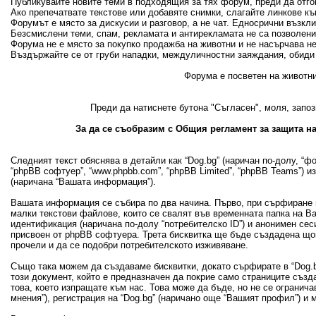
Публикувайте новите теми в подходящия за тях форум, преди да отгово
Ако препечатвате текстове или добавяте снимки, слагайте линкове къ
Форумът е място за дискусии и разговор, а не чат. Едносрични възкл
Безсмислени теми, спам, рекламата и антирекламата не са позволени
Форума не е място за покупко продажба на животни и не насърчава н
Въздържайте се от груби нападки, междуличностни заяждания, обиди 
Форума е посветен на животни
Преди да натиснете бутона "Съгласен", моля, запоз
За да се съобразим с Общия регламент за защита на
Следният текст обяснява в детайли как “Dog.bg” (наричан по-долу, “фору
“phpBB софтуер”, “www.phpbb.com”, “phpBB Limited”, “phpBB Teams”) 
(наричана “Вашата информация”).
Вашата информация се събира по два начина. Първо, при сърфиране в
малки текстови файлове, които се свалят във временната папка на В
идентификация (наричана по-долу “потребителско ID”) и анонимен сеси
присвоен от phpBB софтуера. Трета бисквитка ще бъде създадена щом 
прочели и да се подобри потребителското изживяване.
Също така можем да създаваме бисквитки, докато сърфирате в “Dog.bg
този документ, който е предназначен да покрие само страниците съз
това, което изпращате към нас. Това може да бъде, но не се огранич
мнения”), регистрация на “Dog.bg” (наричано още “Вашият профил”) и 