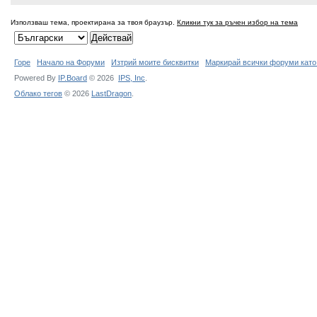
Използваш тема, проектирана за твоя браузър.
Кликни тук за ръчен избор на тема
Горе
Начало на Форуми
Изтрий моите бисквитки
Маркирай всички форуми като
Powered By
IP.Board
© 2026
IPS,
Inc
.
Облако тегов
© 2026
LastDragon
.