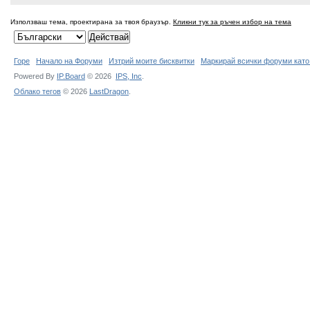
Използваш тема, проектирана за твоя браузър.
Кликни тук за ръчен избор на тема
Горе
Начало на Форуми
Изтрий моите бисквитки
Маркирай всички форуми като
Powered By
IP.Board
© 2026
IPS,
Inc
.
Облако тегов
© 2026
LastDragon
.