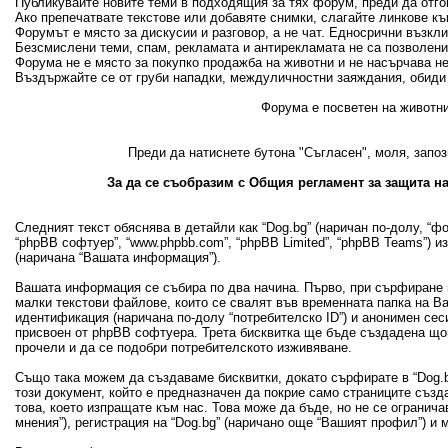
Публикувайте новите теми в подходящия за тях форум, преди да отгово
Ако препечатвате текстове или добавяте снимки, слагайте линкове къ
Форумът е място за дискусии и разговор, а не чат. Едносрични възкл
Безсмислени теми, спам, рекламата и антирекламата не са позволени
Форума не е място за покупко продажба на животни и не насърчава н
Въздържайте се от груби нападки, междуличностни заяждания, обиди 
Форума е посветен на животни
Преди да натиснете бутона "Съгласен", моля, запоз
За да се съобразим с Общия регламент за защита на
Следният текст обяснява в детайли как “Dog.bg” (наричан по-долу, “фору
“phpBB софтуер”, “www.phpbb.com”, “phpBB Limited”, “phpBB Teams”) 
(наричана “Вашата информация”).
Вашата информация се събира по два начина. Първо, при сърфиране в
малки текстови файлове, които се свалят във временната папка на В
идентификация (наричана по-долу “потребителско ID”) и анонимен сеси
присвоен от phpBB софтуера. Трета бисквитка ще бъде създадена щом 
прочели и да се подобри потребителското изживяване.
Също така можем да създаваме бисквитки, докато сърфирате в “Dog.bg
този документ, който е предназначен да покрие само страниците съз
това, което изпращате към нас. Това може да бъде, но не се огранич
мнения”), регистрация на “Dog.bg” (наричано още “Вашият профил”) и 