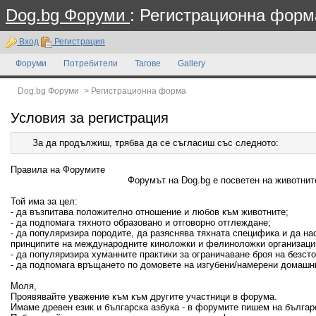
Dog.bg Форуми
: Регистрационна форм
Вход
Регистрация
Форуми
Потребители
Тагове
Gallery
Dog.bg Форуми
>
Регистрационна форма
Условия за регистрация
За да продължиш, трябва да се съгласиш със следното:
Правила на Форумите
Форумът на Dog.bg е посветен на животните
Той има за цел:
- да възпитава положително отношение и любов към животните;
- да подпомага тяхното образовано и отговорно отглеждане;
- да популяризира породите, да разяснява тяхната специфика и да н
принципите на международните киноложки и фелиноложки организаци
- да популяризира хуманните практики за ограничаване броя на безсто
- да подпомага връщането по домовете на изгубени/намерени домашн
Моля,
Проявявайте уважение към към другите участници в форума.
Имаме древен език и българска азбука - в форумите пишем на българ