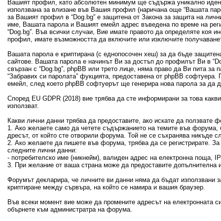
Вашият профил, като абсолютен минимум ще съдържа уникално идент
използвана за влизане във Вашия профил (наричана още “Вашата пар
за Вашият профил в “Dog.bg” е защитена от Закона за защита на лич
име, Вашата парола и Вашият емейл адрес въведена по време на рег
“Dog.bg”. Във всички случаи, Вие имате правото да определяте коя 
профил, имате възможността да включите или изключите получаванет
Вашата парола е криптирана (с еднопосочен хеш) за да бъде защитен
сайтове. Вашата парола е начинът Ви за достъп до профилът Ви в “Dog
свързан с “Dog.bg”, phpBB или трето лице, няма право да Ви пита за
“Забравих си паролата” фукцията, предоставена от phpBB софтуера. 
емейл, след което phpBB софтуерът ще генерира нова парола за да 
Според EU GDPR (2018) вие трябва да сте информирани за това какви 
използват.
Какви лични данни трябва да предоставите, ако искате да ползвате ф
1. Ако желаете само да четете съдържанието на темите във форума, б
дресът, от който сте отворили форума. Той не се съхранява никъде с
2. Ако желаете да пишете във форума, трябва да се регистрирате. З
следните лични данни:
- потребителско име (никнейм), валиден адрес на електронна поща, 
3. При желание от ваша страна може да предоставите допълнителна и
Форумът декларира, че личните ви данни няма да бъдат използвани з
криптиране между сървъра, на който се намира и вашия браузер.
Във всеки момент вие може да промените адресът на електронната си
обърнете към администратра на форума.