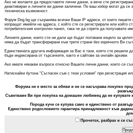
Ако не желаете да предоставяте лични данни, а вече сте регистрира
деактивиран и личните ви данни заличени. По ваш избор могат да се
техническа възможност.
Форум Dog.bg ще съхранява всички Ваши IP адреси, от които пишете 
изпращат имейли на адреса, с който сте се регистрирали или който с
потребителския контролен панел, така че да спрете да получавате и
Личните данни, които сте ни дали ще бъдат ползвани изцяло за цели
няма да бъдат трансферирани към трети страни без изричното Ви съг
Единствената другата информация за Вас е тази, която сте решили д
бъде индексирана от търсачките, както и сайтове за онлайн архиви.
Ако имате някакви въпроси относно Вашите лични данни, които се съ
Натискайки бутона "Съгласен съм с тези условия" при регистрация и
Форума не е място за обяви и не се насъчрава покупко пр
развъжд
Съветваме Ви при покупка на домашен любимец да не купувате ж
Порода куче се купува само и единствено от развъд
Единствено родословието гарантира принадлежност към дадена 
дом
Прочетох, разбрах и се съ