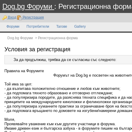
Dog.bg Форуми
: Регистрационна форм
Вход
Регистрация
Форуми
Потребители
Тагове
Gallery
Dog.bg Форуми
>
Регистрационна форма
Условия за регистрация
За да продължиш, трябва да се съгласиш със следното:
Правила на Форумите
Форумът на Dog.bg е посветен на животните
Той има за цел:
- да възпитава положително отношение и любов към животните;
- да подпомага тяхното образовано и отговорно отглеждане;
- да популяризира породите, да разяснява тяхната специфика и да н
принципите на международните киноложки и фелиноложки организаци
- да популяризира хуманните практики за ограничаване броя на безсто
- да подпомага връщането по домовете на изгубени/намерени домашн
Моля,
Проявявайте уважение към към другите участници в форума.
Имаме древен език и българска азбука - в форумите пишем на българ