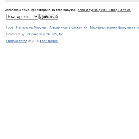
Използваш тема, проектирана за твоя браузър.
Кликни тук за ръчен избор на тема
Горе
Начало на Форуми
Изтрий моите бисквитки
Маркирай всички форуми като
Powered By
IP.Board
© 2026
IPS,
Inc
.
Облако тегов
© 2026
LastDragon
.