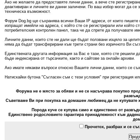
Ако не желаете да предоставяте лични данни, а вече сте регистрира
деактивиран и личните ви данни заличени. По ваш избор могат да се
техническа възможност.
Форум Dog.bg ще съхранява всички Ваши IP адреси, от които пишете 
изпращат имейли на адреса, с който сте се регистрирали или който с
потребителския контролен панел, така че да спрете да получавате и
Личните данни, които сте ни дали ще бъдат ползвани изцяло за цели
няма да бъдат трансферирани към трети страни без изричното Ви съг
Единствената другата информация за Вас е тази, която сте решили д
бъде индексирана от търсачките, както и сайтове за онлайн архиви.
Ако имате някакви въпроси относно Вашите лични данни, които се съ
Натискайки бутона "Съгласен съм с тези условия" при регистрация и
Форума не е място за обяви и не се насъчрава покупко пр
развъжд
Съветваме Ви при покупка на домашен любимец да не купувате ж
Порода куче се купува само и единствено от развъд
Единствено родословието гарантира принадлежност към дадена 
дом
Прочетох, разбрах и се съ