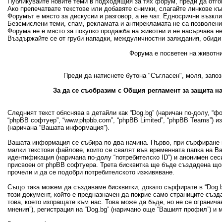
Публикувайте новите теми в подходящия за тях форум, преди да отгово
Ако препечатвате текстове или добавяте снимки, слагайте линкове къ
Форумът е място за дискусии и разговор, а не чат. Едносрични възкл
Безсмислени теми, спам, рекламата и антирекламата не са позволени
Форума не е място за покупко продажба на животни и не насърчава н
Въздържайте се от груби нападки, междуличностни заяждания, обиди 
Форума е посветен на животни
Преди да натиснете бутона "Съгласен", моля, запоз
За да се съобразим с Общия регламент за защита на
Следният текст обяснява в детайли как “Dog.bg” (наричан по-долу, “фору
“phpBB софтуер”, “www.phpbb.com”, “phpBB Limited”, “phpBB Teams”) 
(наричана “Вашата информация”).
Вашата информация се събира по два начина. Първо, при сърфиране в
малки текстови файлове, които се свалят във временната папка на В
идентификация (наричана по-долу “потребителско ID”) и анонимен сеси
присвоен от phpBB софтуера. Трета бисквитка ще бъде създадена щом 
прочели и да се подобри потребителското изживяване.
Също така можем да създаваме бисквитки, докато сърфирате в “Dog.bg
този документ, който е предназначен да покрие само страниците съз
това, което изпращате към нас. Това може да бъде, но не се огранич
мнения”), регистрация на “Dog.bg” (наричано още “Вашият профил”) и 