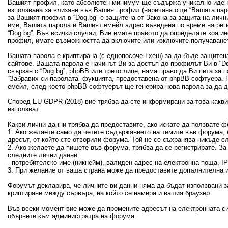
Вашият профил, като абсолютен минимум ще съдържа уникално идент
използвана за влизане във Вашия профил (наричана още “Вашата пар
за Вашият профил в “Dog.bg” е защитена от Закона за защита на лич
име, Вашата парола и Вашият емейл адрес въведена по време на рег
“Dog.bg”. Във всички случаи, Вие имате правото да определяте коя 
профил, имате възможността да включите или изключите получаванет
Вашата парола е криптирана (с еднопосочен хеш) за да бъде защитен
сайтове. Вашата парола е начинът Ви за достъп до профилът Ви в “Dog
свързан с “Dog.bg”, phpBB или трето лице, няма право да Ви пита за
“Забравих си паролата” фукцията, предоставена от phpBB софтуера. 
емейл, след което phpBB софтуерът ще генерира нова парола за да 
Според EU GDPR (2018) вие трябва да сте информирани за това какви 
използват.
Какви лични данни трябва да предоставите, ако искате да ползвате ф
1. Ако желаете само да четете съдържанието на темите във форума, б
дресът, от който сте отворили форума. Той не се съхранява никъде с
2. Ако желаете да пишете във форума, трябва да се регистрирате. З
следните лични данни:
- потребителско име (никнейм), валиден адрес на електронна поща, 
3. При желание от ваша страна може да предоставите допълнителна и
Форумът декларира, че личните ви данни няма да бъдат използвани з
криптиране между сървъра, на който се намира и вашия браузер.
Във всеки момент вие може да промените адресът на електронната си
обърнете към администратра на форума.