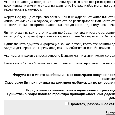
Ако не желаете да предоставяте лични данни, а вече сте регистрира
деактивиран и личните ви данни заличени. По ваш избор могат да се
техническа възможност.
Форум Dog.bg ще съхранява всички Ваши IP адреси, от които пишете 
изпращат имейли на адреса, с който сте се регистрирали или който с
потребителския контролен панел, така че да спрете да получавате и
Личните данни, които сте ни дали ще бъдат ползвани изцяло за цели
няма да бъдат трансферирани към трети страни без изричното Ви съг
Единствената другата информация за Вас е тази, която сте решили д
бъде индексирана от търсачките, както и сайтове за онлайн архиви.
Ако имате някакви въпроси относно Вашите лични данни, които се съ
Натискайки бутона "Съгласен съм с тези условия" при регистрация и
Форума не е място за обяви и не се насъчрава покупко пр
развъжд
Съветваме Ви при покупка на домашен любимец да не купувате ж
Порода куче се купува само и единствено от развъд
Единствено родословието гарантира принадлежност към дадена 
дом
Прочетох, разбрах и се съ