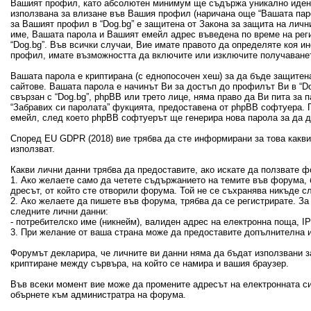
Вашият профил, като абсолютен минимум ще съдържа уникално идент
използвана за влизане във Вашия профил (наричана още “Вашата пар
за Вашият профил в “Dog.bg” е защитена от Закона за защита на лич
име, Вашата парола и Вашият емейл адрес въведена по време на рег
“Dog.bg”. Във всички случаи, Вие имате правото да определяте коя 
профил, имате възможността да включите или изключите получаванет
Вашата парола е криптирана (с еднопосочен хеш) за да бъде защитен
сайтове. Вашата парола е начинът Ви за достъп до профилът Ви в “Dog
свързан с “Dog.bg”, phpBB или трето лице, няма право да Ви пита за
“Забравих си паролата” фукцията, предоставена от phpBB софтуера. 
емейл, след което phpBB софтуерът ще генерира нова парола за да 
Според EU GDPR (2018) вие трябва да сте информирани за това какви 
използват.
Какви лични данни трябва да предоставите, ако искате да ползвате ф
1. Ако желаете само да четете съдържанието на темите във форума, б
дресът, от който сте отворили форума. Той не се съхранява никъде с
2. Ако желаете да пишете във форума, трябва да се регистрирате. З
следните лични данни:
- потребителско име (никнейм), валиден адрес на електронна поща, 
3. При желание от ваша страна може да предоставите допълнителна и
Форумът декларира, че личните ви данни няма да бъдат използвани з
криптиране между сървъра, на който се намира и вашия браузер.
Във всеки момент вие може да промените адресът на електронната си
обърнете към администратра на форума.