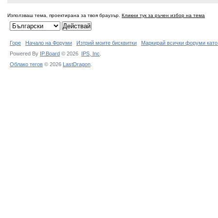
Използваш тема, проектирана за твоя браузър.
Кликни тук за ръчен избор на тема
Горе
Начало на Форуми
Изтрий моите бисквитки
Маркирай всички форуми като
Powered By
IP.Board
© 2026
IPS,
Inc
.
Облако тегов
© 2026
LastDragon
.