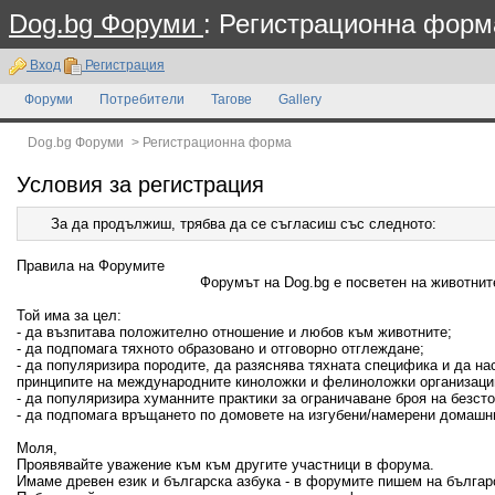
Dog.bg Форуми
: Регистрационна форм
Вход
Регистрация
Форуми
Потребители
Тагове
Gallery
Dog.bg Форуми
>
Регистрационна форма
Условия за регистрация
За да продължиш, трябва да се съгласиш със следното:
Правила на Форумите
Форумът на Dog.bg е посветен на животните
Той има за цел:
- да възпитава положително отношение и любов към животните;
- да подпомага тяхното образовано и отговорно отглеждане;
- да популяризира породите, да разяснява тяхната специфика и да н
принципите на международните киноложки и фелиноложки организаци
- да популяризира хуманните практики за ограничаване броя на безсто
- да подпомага връщането по домовете на изгубени/намерени домашн
Моля,
Проявявайте уважение към към другите участници в форума.
Имаме древен език и българска азбука - в форумите пишем на българ