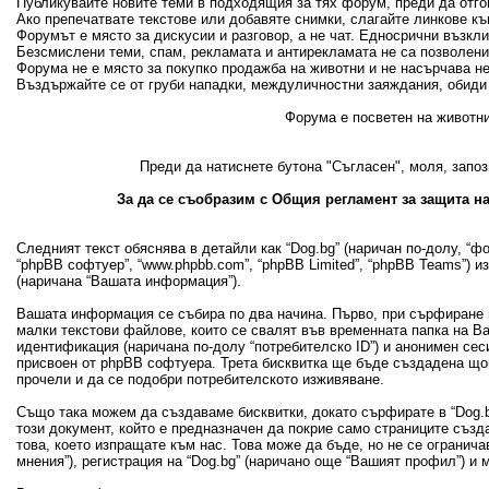
Публикувайте новите теми в подходящия за тях форум, преди да отгово
Ако препечатвате текстове или добавяте снимки, слагайте линкове къ
Форумът е място за дискусии и разговор, а не чат. Едносрични възкл
Безсмислени теми, спам, рекламата и антирекламата не са позволени
Форума не е място за покупко продажба на животни и не насърчава н
Въздържайте се от груби нападки, междуличностни заяждания, обиди 
Форума е посветен на животни
Преди да натиснете бутона "Съгласен", моля, запоз
За да се съобразим с Общия регламент за защита на
Следният текст обяснява в детайли как “Dog.bg” (наричан по-долу, “фору
“phpBB софтуер”, “www.phpbb.com”, “phpBB Limited”, “phpBB Teams”) 
(наричана “Вашата информация”).
Вашата информация се събира по два начина. Първо, при сърфиране в
малки текстови файлове, които се свалят във временната папка на В
идентификация (наричана по-долу “потребителско ID”) и анонимен сеси
присвоен от phpBB софтуера. Трета бисквитка ще бъде създадена щом 
прочели и да се подобри потребителското изживяване.
Също така можем да създаваме бисквитки, докато сърфирате в “Dog.bg
този документ, който е предназначен да покрие само страниците съз
това, което изпращате към нас. Това може да бъде, но не се огранич
мнения”), регистрация на “Dog.bg” (наричано още “Вашият профил”) и 