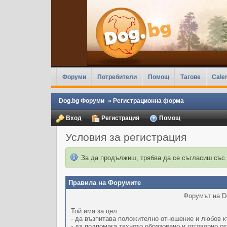
Форуми
Потребители
Помощ
Тагове
Cale
Dog.bg Форуми
»
Регистрационна форма
Вход
Регистрация
Помощ
Условия за регистрация
За да продължиш, трябва да се съгласиш със
Правила на Форумите
Форумът на Do
Той има за цел:
- да възпитава положително отношение и любов к
- да подпомага тяхното образовано и отговорно о