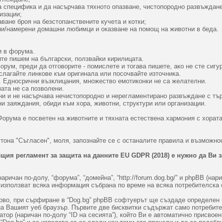
та специфика и да насърчава тяхното опазване, чистопородно развъждан
изации;
ване броя на безстопанствените кучета и котки;
ни/намерени домашни любимци и оказване на помощ на животни в беда.
и в форума.
ите пишем на български, ползвайки кирилицата.
рум, преди да отговорите - помислете и тогава пишете, ако не сте сигур
слагайте линкове към оригинала или посочвайте източника.
т. Едносрични възклицания, множество емотиконки не са желателни.
ата не са позволени.
ни и не насърчава нечистопородно и нерегламентирано развъждане с тър
и заяждания, обиди към хора, животни, структури или организации.
Форума е посветен на животните и тяхната естествена хармония с хората
тона "Съгласен", моля, запознайте се с останалите правила и възможнос
щия регламент за защита на данните EU GDPR (2018) е нужно да Ви 
аричан по-долу, “форума”, “домейна”, “http://forum.dog.bg/” и phpBB (нар
) използват всяка информация събрана по време на всяка потребителска
во, при сърфиране в “Dog.bg” phpBB софтуерът ще създаде определен бр
на Вашият уеб браузър. Първите две бисквитки съдържат само потребит
атор (наричан по-долу “ID на сесията”), който Ви е автоматично присвое