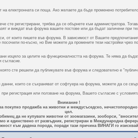
 на електронната си поща. Ако желаете да бъде променено потребителс
вече сте регистрирани, трябва да се обърнете към администратора. Тог
пазят и виждат във форума вашите постове или да бъдат заличени при т
и, от които пишете във форума. В зависимост от Вашите предпочитания
те посочили по-късно, но Вие можете да промените тези настройки чрез п
вани изцяло за целите на функционалността на форума. Те няма да бъда
и съгласие.
 която сте решили да публикувате във форума и следователно е "публич
 данни, които се съхраняват от софтуера на форума, можете да се свър
" при регистрация или ползване на форума, Вашето съгласие с условият
Внимание !
ава покупко продажба на животни и междусъседско, нечистопородно
цел.
бимец да не купувате животни от зоомагазини, зооборси, "вносител
амо и единствено от развъдник, регистриран в Международна ферерац
ност към дадена порода, поради тази причина ВИНАГИ го изисквай