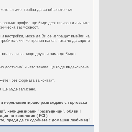
кото ви име, трябва да се обърнете към
ава вашият профил ще бъде деактивиран и личните
ехническа възможност.
 и настройки, може да Ви се изпращат имейли на
отребителския контролен панел, така че да спрете
т ползвани за нищо друго и няма да бъдат
но достъпна" и като такава ще бъде индексирана
жете чрез формата за контакт.
а ще бъде записано.
 и нерегламентирано развъждане с търговска
и", нелицензирани "развъдници", обяви !
ия по кинология ( FCI ).
те, преди да се сдобиете с домашен любимец !