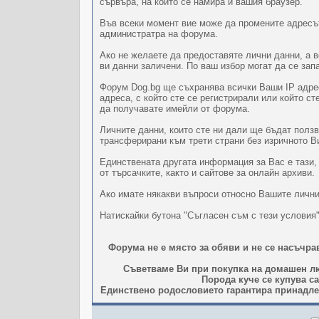
сървъра, на който се намира и вашия браузер.
Във всеки момент вие може да промените адресът
администратра на форума.
Ако не желаете да предоставяте лични данни, а 
ви данни заличени. По ваш избор могат да се за
Форум Dog.bg ще съхранява всички Ваши IP адрес
адреса, с който сте се регистрирали или който с
да получавате имейли от форума.
Личните данни, които сте ни дали ще бъдат полз
трансферирани към трети страни без изричното В
Единствената другата информация за Вас е тази,
от търсачките, както и сайтове за онлайн архиви.
Ако имате някакви въпроси относно Вашите лични
Натискайки бутона "Съгласен съм с тези условия
Форума не е място за обяви и не се насъчр
Съветваме Ви при покупка на домашен лю
Порода куче се купува с
Единствено родословието гарантира принадлеж