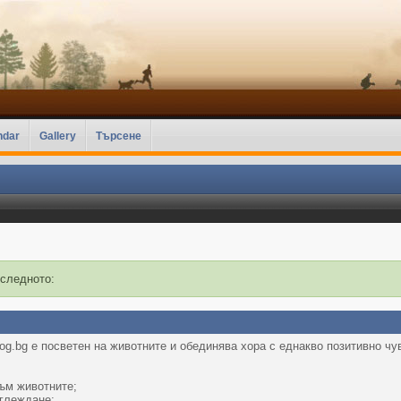
ndar
Gallery
Търсене
 следното:
g.bg е посветен на животните и обединява хора с еднакво позитивно чу
ъм животните;
тглеждане;