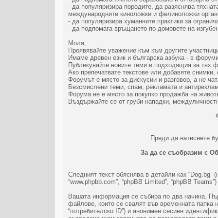
- да популяризира породите, да разяснява тяхна
международните киноложки и фелиноложки орган
- да популяризира хуманните практики за огранича
- да подпомага връщането по домовете на изгубе
Моля,
Проявявайте уважение към към другите участниц
Имаме древен език и българска азбука - в форум
Публикувайте новите теми в подходящия за тях фо
Ако препечатвате текстове или добавяте снимки, 
Форумът е място за дискусии и разговор, а не ча
Безсмислени теми, спам, рекламата и антиреклам
Форума не е място за покупко продажба на живот
Въздържайте се от груби нападки, междуличностн
Преди да натиснете бу
За да се съобразим с Об
Следният текст обяснява в детайли как “Dog.bg” (н
“www.phpbb.com”, “phpBB Limited”, “phpBB Teams”
Вашата информация се събира по два начина. Пър
файлове, които се свалят във временната папка 
“потребителско ID”) и анонимен сесиен идентифик