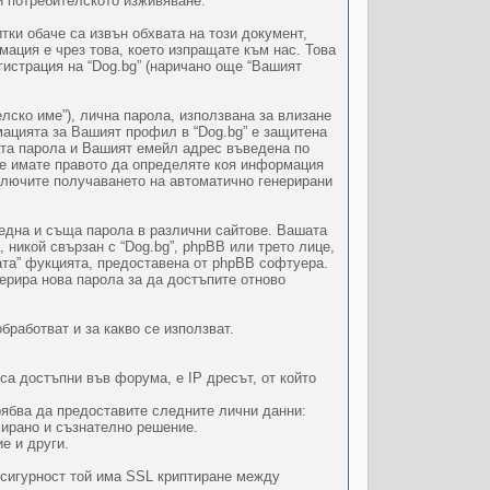
и потребителското изживяване.
тки обаче са извън обхвата на този документ,
ация е чрез това, което изпращате към нас. Това
гистрация на “Dog.bg” (наричано още “Вашият
ко име”), лична парола, използвана за влизане
ацията за Вашият профил в “Dog.bg” е защитена
ата парола и Вашият емейл адрес въведена по
ие имате правото да определяте коя информация
лючите получаването на автоматично генерирани
 една и съща парола в различни сайтове. Вашата
 никой свързан с “Dog.bg”, phpBB или трето лице,
ата” фукцията, предоставена от phpBB софтуера.
ерира нова парола за да достъпите отново
бработват и за какво се използват.
са достъпни във форума, е IP дресът, от който
рябва да предоставите следните лични данни:
мирано и съзнателно решение.
е и други.
 сигурност той има SSL криптиране между