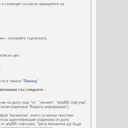
е и селекция съгласно принципите на
ен - ползвайте търсачката.
говска цел.
.
ти в темата "
Помощ
".
запознаем със следното :
ичан по-долу още “те”, “техният”, “phpBB софтуер”,
 сесия (наричана “Вашата информация”).
ой “бисквитки”, които са малки текстови
елска идентификация (наричана по-долу
н от phpBB софтуера. Трета бисквитка ще бъде