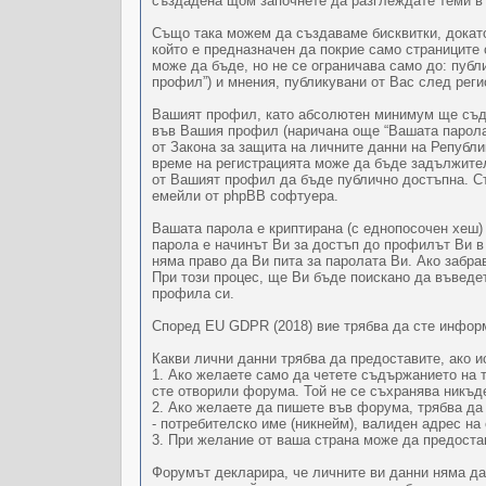
създадена щом започнете да разглеждате теми в “
Също така можем да създаваме бисквитки, докато 
който е предназначен да покрие само страниците
може да бъде, но не се ограничава само до: публ
профил”) и мнения, публикувани от Вас след реги
Вашият профил, като абсолютен минимум ще съдъ
във Вашия профил (наричана още “Вашата парола”
от Закона за защита на личните данни на Репуб
време на регистрацията може да бъде задължител
от Вашият профил да бъде публично достъпна. С
емейли от phpBB софтуера.
Вашата парола е криптирана (с еднопосочен хеш)
парола е начинът Ви за достъп до профилът Ви в “
няма право да Ви пита за паролата Ви. Ако забр
При този процес, ще Ви бъде поискано да въведе
профила си.
Според EU GDPR (2018) вие трябва да сте информи
Какви лични данни трябва да предоставите, ако и
1. Ако желаете само да четете съдържанието на т
сте отворили форума. Той не се съхранява никъд
2. Ако желаете да пишете във форума, трябва да
- потребителско име (никнейм), валиден адрес н
3. При желание от ваша страна може да предоста
Форумът декларира, че личните ви данни няма да