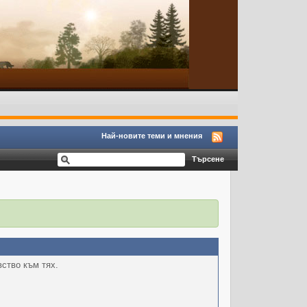
Най-новите теми и мнения
вство към тях.