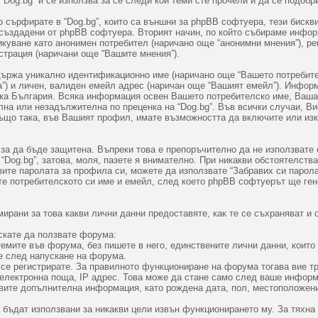
Dog.bg” и се използва за се следи кои теми сте прочели и да се подобр
сърфирате в “Dog.bg”, които са външни за phpBB софтуера, тези бискви
 създадени от phpBB софтуера. Вторият начин, по който събираме информ
икуване като анонимен потребител (наричано още “анонимни мнения”), ре
страция (наричани още “Вашите мнения”).
ржа уникално идентификационно име (наричано още “Вашето потребителс
) и личен, валиден емейл адрес (наричан още “Вашият емейл”). Информ
лика България. Всяка информация освен Вашето потребителско име, Ваш
на или незадължителна по преценка на “Dog.bg”. Във всички случаи, В
ъщо така, във Вашият профил, имате възможността да включите или изк
 за да бъде защитена. Въпреки това е препоръчително да не използвате
Dog.bg”, затова, моля, пазете я внимателно. При никакви обстоятелства,
авите паролата за профила си, можете да използвате “Забравих си парол
те потребителското си име и емейл, след което phpBB софтуерът ще ген
рани за това какви лични данни предоставяте, как те се съхраняват и о
скате да ползвате форума:
емите във форума, без пишете в него, единствените лични данни, които 
е след напускане на форума.
 се регистрирате. За правилното функциониране на форума тогава вие т
а електронна поща, IP адрес. Това може да стане само след ваше инфор
вите допълнителна информация, като рождена дата, пол, местоположени
 бъдат използвани за никакви цели извън функционирането му. За тяхна