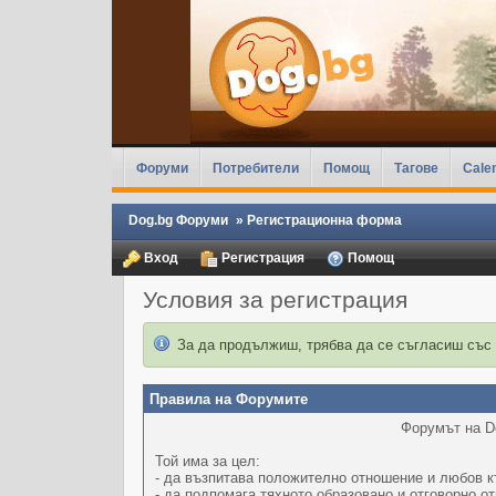
Форуми
Потребители
Помощ
Тагове
Cale
Dog.bg Форуми
»
Регистрационна форма
Вход
Регистрация
Помощ
Условия за регистрация
За да продължиш, трябва да се съгласиш със
Правила на Форумите
Форумът на Do
Той има за цел:
- да възпитава положително отношение и любов к
- да подпомага тяхното образовано и отговорно о