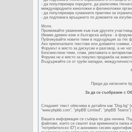
- да популяризира породите, да разяснява тяхна
международните киноложки и фелиноложки орган
- да популяризира хуманните практики за огранича
- да подпомага връщането по домовете на изгубе
Моля,
Проявявайте уважение към към другите участниц
Имаме древен език и българска азбука - в форум
Публикувайте новите теми в подходящия за тях фо
Ако препечатвате текстове или добавяте снимки, 
Форумът е място за дискусии и разговор, а не ча
Безсмислени теми, спам, рекламата и антиреклам
Форума не е място за покупко продажба на живот
Въздържайте се от груби нападки, междуличностн
Преди да натиснете бу
За да се съобразим с Об
Следният текст обяснява в детайли как “Dog.bg” (н
“www.phpbb.com”, “phpBB Limited”, “phpBB Teams”
Вашата информация се събира по два начина. Пър
файлове, които се свалят във временната папка 
“потребителско ID”) и анонимен сесиен идентифик