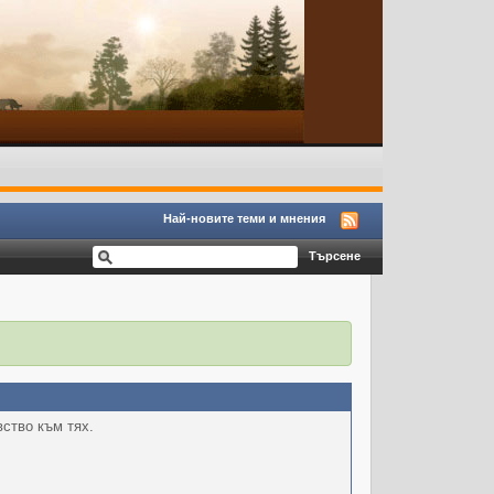
Най-новите теми и мнения
вство към тях.