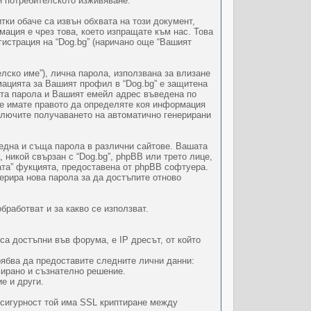
и потребителското изживяване.
тки обаче са извън обхвата на този документ,
ация е чрез това, което изпращате към нас. Това
гистрация на “Dog.bg” (наричано още “Вашият
ко име”), лична парола, използвана за влизане
ацията за Вашият профил в “Dog.bg” е защитена
ата парола и Вашият емейл адрес въведена по
ие имате правото да определяте коя информация
лючите получаването на автоматично генерирани
 една и съща парола в различни сайтове. Вашата
 никой свързан с “Dog.bg”, phpBB или трето лице,
ата” фукцията, предоставена от phpBB софтуера.
ерира нова парола за да достъпите отново
бработват и за какво се използват.
са достъпни във форума, е IP дресът, от който
рябва да предоставите следните лични данни:
мирано и съзнателно решение.
е и други.
 сигурност той има SSL криптиране между