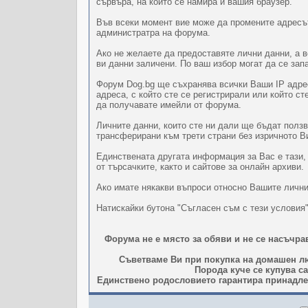
сървъра, на който се намира и вашия браузер.
Във всеки момент вие може да промените адресът
администратра на форума.
Ако не желаете да предоставяте лични данни, а 
ви данни заличени. По ваш избор могат да се за
Форум Dog.bg ще съхранява всички Ваши IP адрес
адреса, с който сте се регистрирали или който с
да получавате имейли от форума.
Личните данни, които сте ни дали ще бъдат полз
трансферирани към трети страни без изричното В
Единствената другата информация за Вас е тази,
от търсачките, както и сайтове за онлайн архиви.
Ако имате някакви въпроси относно Вашите лични
Натискайки бутона "Съгласен съм с тези условия
Форума не е място за обяви и не се насъчр
Съветваме Ви при покупка на домашен лю
Порода куче се купува с
Единствено родословието гарантира принадлеж