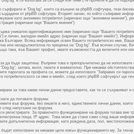
Dog.bg” и се използва за се следи кои теми сте прочели и да се подобр
сърфирате в “Dog.bg”, които са външни за phpBB софтуера, тези бискви
 създадени от phpBB софтуера. Вторият начин, по който събираме информ
икуване като анонимен потребител (наричано още “анонимни мнения”), ре
страция (наричани още “Вашите мнения”).
ржа уникално идентификационно име (наричано още “Вашето потребителс
) и личен, валиден емейл адрес (наричан още “Вашият емейл”). Информ
лика България. Всяка информация освен Вашето потребителско име, Ваш
на или незадължителна по преценка на “Dog.bg”. Във всички случаи, В
ъщо така, във Вашият профил, имате възможността да включите или изк
 за да бъде защитена. Въпреки това е препоръчително да не използвате
Dog.bg”, затова, моля, пазете я внимателно. При никакви обстоятелства,
авите паролата за профила си, можете да използвате “Забравих си парол
те потребителското си име и емейл, след което phpBB софтуерът ще ген
рани за това какви лични данни предоставяте, как те се съхраняват и о
скате да ползвате форума:
емите във форума, без пишете в него, единствените лични данни, които 
е след напускане на форума.
 се регистрирате. За правилното функциониране на форума тогава вие т
а електронна поща, IP адрес. Това може да стане само след ваше инфор
вите допълнителна информация, като рождена дата, пол, местоположени
 бъдат използвани за никакви цели извън функционирането му. За тяхна