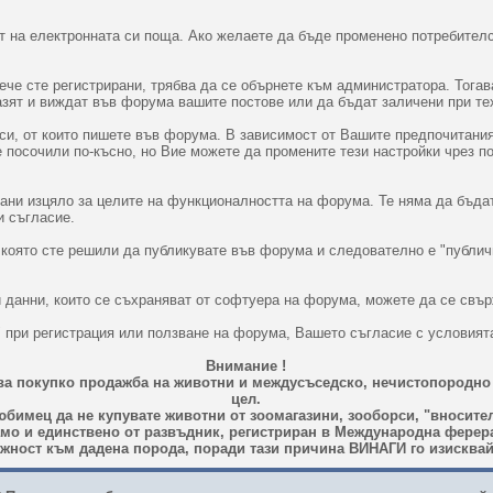
 на електронната си поща. Ако желаете да бъде променено потребителс
вече сте регистрирани, трябва да се обърнете към администратора. Тог
пазят и виждат във форума вашите постове или да бъдат заличени при т
и, от които пишете във форума. В зависимост от Вашите предпочитания
те посочили по-късно, но Вие можете да промените тези настройки чрез п
вани изцяло за целите на функционалността на форума. Те няма да бъда
и съгласие.
 която сте решили да публикувате във форума и следователно е "публич
 данни, които се съхраняват от софтуера на форума, можете да се свър
" при регистрация или ползване на форума, Вашето съгласие с условият
Внимание !
ава покупко продажба на животни и междусъседско, нечистопородно
цел.
бимец да не купувате животни от зоомагазини, зооборси, "вносител
амо и единствено от развъдник, регистриран в Международна ферерац
ност към дадена порода, поради тази причина ВИНАГИ го изисквай