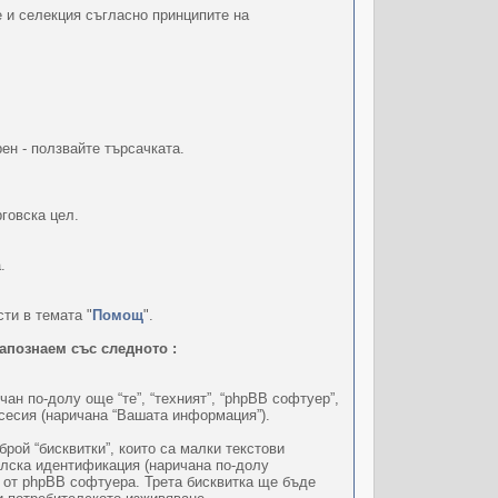
е и селекция съгласно принципите на
ен - ползвайте търсачката.
говска цел.
.
ти в темата "
Помощ
".
запознаем със следното :
ичан по-долу още “те”, “техният”, “phpBB софтуер”,
 сесия (наричана “Вашата информация”).
ой “бисквитки”, които са малки текстови
елска идентификация (наричана по-долу
н от phpBB софтуера. Трета бисквитка ще бъде