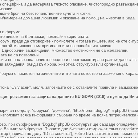
та специфика и да насърчава тяхното опазване, чистопородно развъждан
изации;
ване броя на безстопанствените кучета и котки;
ни/намерени домашни любимци и оказване на помощ на животни в беда.
и в форума.
ите пишем на български, ползвайки кирилицата.
рум, преди да отговорите - помислете и тогава пишете, ако не сте сигур
слагайте линкове към оригинала или посочвайте източника.
т. Едносрични възклицания, множество емотиконки не са желателни.
ата не са позволени.
ни и не насърчава нечистопородно и нерегламентирано развъждане с тър
и заяждания, обиди към хора, животни, структури или организации.
Форума е посветен на животните и тяхната естествена хармония с хората
тона "Съгласен", моля, запознайте се с останалите правила и възможнос
щия регламент за защита на данните EU GDPR (2018) е нужно да Ви 
аричан по-долу, “форума”, “домейна”, “http://forum.dog.bg/” и phpBB (нар
) използват всяка информация събрана по време на всяка потребителска
во, при сърфиране в “Dog.bg” phpBB софтуерът ще създаде определен бр
на Вашият уеб браузър. Първите две бисквитки съдържат само потребит
атор (наричан по-долу “ID на сесията”), който Ви е автоматично присвое