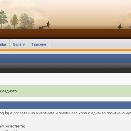
ndar
Gallery
Търсене
 следното:
g.bg е посветен на животните и обединява хора с еднакво позитивно чу
ъм животните;
тглеждане;