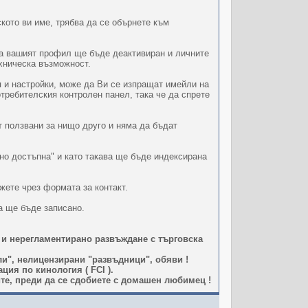
кото ви име, трябва да се обърнете към
ава вашият профил ще бъде деактивиран и личните
ехническа възможност.
 и настройки, може да Ви се изпращат имейли на
отребителския контролен панел, така че да спрете
т ползвани за нищо друго и няма да бъдат
но достъпна" и като такава ще бъде индексирана
жете чрез формата за контакт.
а ще бъде записано.
 и нерегламентирано развъждане с търговска
и", нелицензирани "развъдници", обяви !
ия по кинология ( FCI ).
те, преди да се сдобиете с домашен любимец !