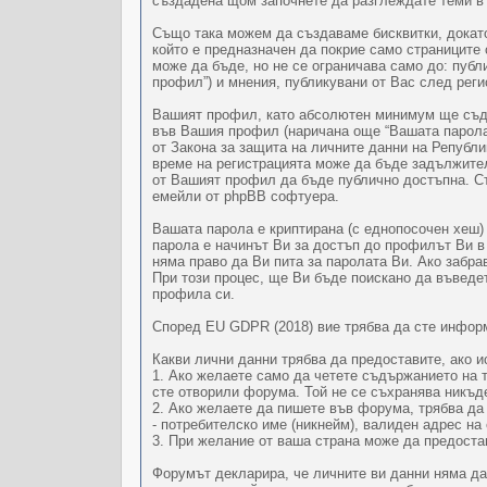
създадена щом започнете да разглеждате теми в “
Също така можем да създаваме бисквитки, докато 
който е предназначен да покрие само страниците
може да бъде, но не се ограничава само до: публ
профил”) и мнения, публикувани от Вас след реги
Вашият профил, като абсолютен минимум ще съдъ
във Вашия профил (наричана още “Вашата парола”
от Закона за защита на личните данни на Репуб
време на регистрацията може да бъде задължител
от Вашият профил да бъде публично достъпна. С
емейли от phpBB софтуера.
Вашата парола е криптирана (с еднопосочен хеш)
парола е начинът Ви за достъп до профилът Ви в “
няма право да Ви пита за паролата Ви. Ако забр
При този процес, ще Ви бъде поискано да въведе
профила си.
Според EU GDPR (2018) вие трябва да сте информи
Какви лични данни трябва да предоставите, ако и
1. Ако желаете само да четете съдържанието на т
сте отворили форума. Той не се съхранява никъд
2. Ако желаете да пишете във форума, трябва да
- потребителско име (никнейм), валиден адрес н
3. При желание от ваша страна може да предоста
Форумът декларира, че личните ви данни няма да