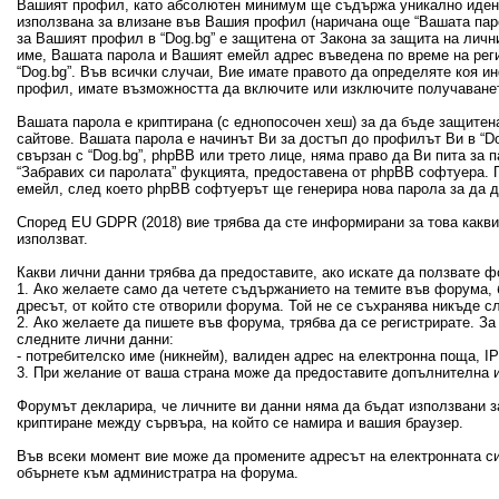
Вашият профил, като абсолютен минимум ще съдържа уникално идент
използвана за влизане във Вашия профил (наричана още “Вашата пар
за Вашият профил в “Dog.bg” е защитена от Закона за защита на лич
име, Вашата парола и Вашият емейл адрес въведена по време на рег
“Dog.bg”. Във всички случаи, Вие имате правото да определяте коя 
профил, имате възможността да включите или изключите получаванет
Вашата парола е криптирана (с еднопосочен хеш) за да бъде защитен
сайтове. Вашата парола е начинът Ви за достъп до профилът Ви в “Dog
свързан с “Dog.bg”, phpBB или трето лице, няма право да Ви пита за
“Забравих си паролата” фукцията, предоставена от phpBB софтуера. 
емейл, след което phpBB софтуерът ще генерира нова парола за да 
Според EU GDPR (2018) вие трябва да сте информирани за това какви 
използват.
Какви лични данни трябва да предоставите, ако искате да ползвате ф
1. Ако желаете само да четете съдържанието на темите във форума, б
дресът, от който сте отворили форума. Той не се съхранява никъде с
2. Ако желаете да пишете във форума, трябва да се регистрирате. З
следните лични данни:
- потребителско име (никнейм), валиден адрес на електронна поща, 
3. При желание от ваша страна може да предоставите допълнителна и
Форумът декларира, че личните ви данни няма да бъдат използвани з
криптиране между сървъра, на който се намира и вашия браузер.
Във всеки момент вие може да промените адресът на електронната си
обърнете към администратра на форума.