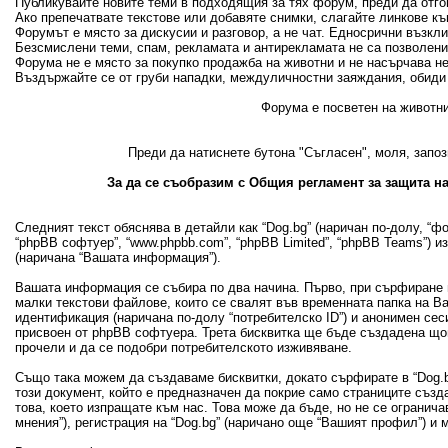
Публикувайте новите теми в подходящия за тях форум, преди да отгово
Ако препечатвате текстове или добавяте снимки, слагайте линкове къ
Форумът е място за дискусии и разговор, а не чат. Едносрични възкл
Безсмислени теми, спам, рекламата и антирекламата не са позволени
Форума не е място за покупко продажба на животни и не насърчава н
Въздържайте се от груби нападки, междуличностни заяждания, обиди 
Форума е посветен на животни
Преди да натиснете бутона "Съгласен", моля, запоз
За да се съобразим с Общия регламент за защита на
Следният текст обяснява в детайли как “Dog.bg” (наричан по-долу, “фору
“phpBB софтуер”, “www.phpbb.com”, “phpBB Limited”, “phpBB Teams”) 
(наричана “Вашата информация”).
Вашата информация се събира по два начина. Първо, при сърфиране в
малки текстови файлове, които се свалят във временната папка на В
идентификация (наричана по-долу “потребителско ID”) и анонимен сеси
присвоен от phpBB софтуера. Трета бисквитка ще бъде създадена щом 
прочели и да се подобри потребителското изживяване.
Също така можем да създаваме бисквитки, докато сърфирате в “Dog.bg
този документ, който е предназначен да покрие само страниците съз
това, което изпращате към нас. Това може да бъде, но не се огранич
мнения”), регистрация на “Dog.bg” (наричано още “Вашият профил”) и 