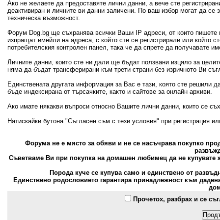
Ако не желаете да предоставяте лични данни, а вече сте регистрира
деактивиран и личните ви данни заличени. По ваш избор могат да се
техническа възможност.
Форум Dog.bg ще съхранява всички Ваши IP адреси, от които пишете 
изпращат имейли на адреса, с който сте се регистрирали или който с
потребителския контролен панел, така че да спрете да получавате и
Личните данни, които сте ни дали ще бъдат ползвани изцяло за цели
няма да бъдат трансферирани към трети страни без изричното Ви съг
Единствената другата информация за Вас е тази, която сте решили д
бъде индексирана от търсачките, както и сайтове за онлайн архиви.
Ако имате някакви въпроси относно Вашите лични данни, които се съ
Натискайки бутона "Съгласен съм с тези условия" при регистрация и
Форума не е място за обяви и не се насъчрава покупко пр
развъжд
Съветваме Ви при покупка на домашен любимец да не купувате ж
Порода куче се купува само и единствено от развъд
Единствено родословието гарантира принадлежност към дадена 
дом
Прочетох, разбрах и се съ