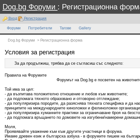
Dog.bg Форуми
: Регистрационна форм
Вход
Регистрация
Форуми
Потребители
Тагове
Gallery
Dog.bg Форуми
>
Регистрационна форма
Условия за регистрация
За да продължиш, трябва да се съгласиш със следното:
Правила на Форумите
Форумът на Dog.bg е посветен на животните
Той има за цел:
- да възпитава положително отношение и любов към животните;
- да подпомага тяхното образовано и отговорно отглеждане;
- да популяризира породите, да разяснява тяхната специфика и да н
принципите на международните киноложки и фелиноложки организаци
- да популяризира хуманните практики за ограничаване броя на безсто
- да подпомага връщането по домовете на изгубени/намерени домашн
Моля,
Проявявайте уважение към към другите участници в форума.
Имаме древен език и българска азбука - в форумите пишем на българ