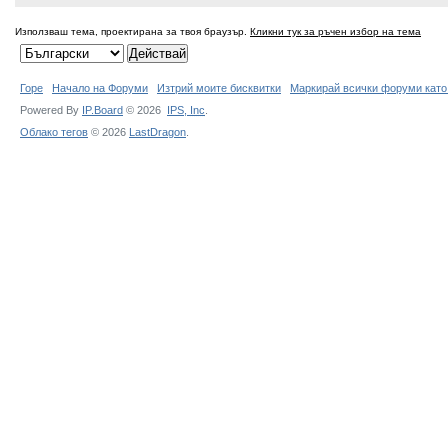
Използваш тема, проектирана за твоя браузър.
Кликни тук за ръчен избор на тема
Горе
Начало на Форуми
Изтрий моите бисквитки
Маркирай всички форуми като
Powered By
IP.Board
© 2026
IPS,
Inc
.
Облако тегов
© 2026
LastDragon
.