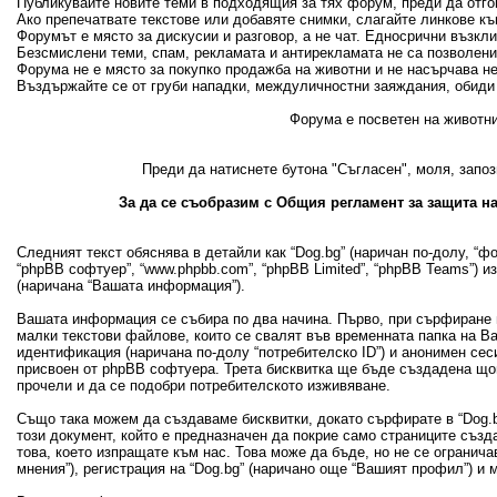
Публикувайте новите теми в подходящия за тях форум, преди да отгово
Ако препечатвате текстове или добавяте снимки, слагайте линкове къ
Форумът е място за дискусии и разговор, а не чат. Едносрични възкл
Безсмислени теми, спам, рекламата и антирекламата не са позволени
Форума не е място за покупко продажба на животни и не насърчава н
Въздържайте се от груби нападки, междуличностни заяждания, обиди 
Форума е посветен на животни
Преди да натиснете бутона "Съгласен", моля, запоз
За да се съобразим с Общия регламент за защита на
Следният текст обяснява в детайли как “Dog.bg” (наричан по-долу, “фору
“phpBB софтуер”, “www.phpbb.com”, “phpBB Limited”, “phpBB Teams”) 
(наричана “Вашата информация”).
Вашата информация се събира по два начина. Първо, при сърфиране в
малки текстови файлове, които се свалят във временната папка на В
идентификация (наричана по-долу “потребителско ID”) и анонимен сеси
присвоен от phpBB софтуера. Трета бисквитка ще бъде създадена щом 
прочели и да се подобри потребителското изживяване.
Също така можем да създаваме бисквитки, докато сърфирате в “Dog.bg
този документ, който е предназначен да покрие само страниците съз
това, което изпращате към нас. Това може да бъде, но не се огранич
мнения”), регистрация на “Dog.bg” (наричано още “Вашият профил”) и 