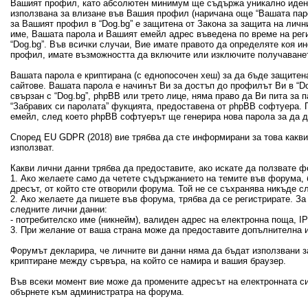
Вашият профил, като абсолютен минимум ще съдържа уникално идент
използвана за влизане във Вашия профил (наричана още “Вашата пар
за Вашият профил в “Dog.bg” е защитена от Закона за защита на лич
име, Вашата парола и Вашият емейл адрес въведена по време на рег
“Dog.bg”. Във всички случаи, Вие имате правото да определяте коя 
профил, имате възможността да включите или изключите получаванет
Вашата парола е криптирана (с еднопосочен хеш) за да бъде защитен
сайтове. Вашата парола е начинът Ви за достъп до профилът Ви в “Dog
свързан с “Dog.bg”, phpBB или трето лице, няма право да Ви пита за
“Забравих си паролата” фукцията, предоставена от phpBB софтуера. 
емейл, след което phpBB софтуерът ще генерира нова парола за да 
Според EU GDPR (2018) вие трябва да сте информирани за това какви 
използват.
Какви лични данни трябва да предоставите, ако искате да ползвате ф
1. Ако желаете само да четете съдържанието на темите във форума, б
дресът, от който сте отворили форума. Той не се съхранява никъде с
2. Ако желаете да пишете във форума, трябва да се регистрирате. З
следните лични данни:
- потребителско име (никнейм), валиден адрес на електронна поща, 
3. При желание от ваша страна може да предоставите допълнителна и
Форумът декларира, че личните ви данни няма да бъдат използвани з
криптиране между сървъра, на който се намира и вашия браузер.
Във всеки момент вие може да промените адресът на електронната си
обърнете към администратра на форума.