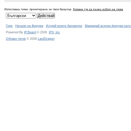
Използваш тема, проектирана за твоя браузър.
Кликни тук за ръчен избор на тема
Горе
Начало на Форуми
Изтрий моите бисквитки
Маркирай всички форуми като
Powered By
IP.Board
© 2026
IPS,
Inc
.
Облако тегов
© 2026
LastDragon
.