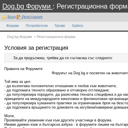
Dog.bg Форуми
: Регистрационна форм
Вход
Регистрация
Форуми
Потребители
Тагове
Gallery
Dog.bg Форуми
>
Регистрационна форма
Условия за регистрация
За да продължиш, трябва да се съгласиш със следното:
Правила на Форумите
Форумът на Dog.bg е посветен на животните
Той има за цел:
- да възпитава положително отношение и любов към животните;
- да подпомага тяхното образовано и отговорно отглеждане;
- да популяризира породите, да разяснява тяхната специфика и да н
принципите на международните киноложки и фелиноложки организаци
- да популяризира хуманните практики за ограничаване броя на безсто
- да подпомага връщането по домовете на изгубени/намерени домашн
Моля,
Проявявайте уважение към към другите участници в форума.
Имаме древен език и българска азбука - в форумите пишем на българ