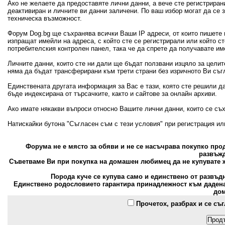
Ако не желаете да предоставяте лични данни, а вече сте регистрира
деактивиран и личните ви данни заличени. По ваш избор могат да се
техническа възможност.
Форум Dog.bg ще съхранява всички Ваши IP адреси, от които пишете 
изпращат имейли на адреса, с който сте се регистрирали или който с
потребителския контролен панел, така че да спрете да получавате и
Личните данни, които сте ни дали ще бъдат ползвани изцяло за цели
няма да бъдат трансферирани към трети страни без изричното Ви съг
Единствената другата информация за Вас е тази, която сте решили д
бъде индексирана от търсачките, както и сайтове за онлайн архиви.
Ако имате някакви въпроси относно Вашите лични данни, които се съ
Натискайки бутона "Съгласен съм с тези условия" при регистрация и
Форума не е място за обяви и не се насъчрава покупко пр
развъжд
Съветваме Ви при покупка на домашен любимец да не купувате ж
Порода куче се купува само и единствено от развъд
Единствено родословието гарантира принадлежност към дадена 
дом
Прочетох, разбрах и се съ