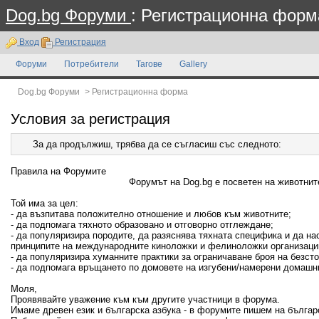
Dog.bg Форуми
: Регистрационна форм
Вход
Регистрация
Форуми
Потребители
Тагове
Gallery
Dog.bg Форуми
>
Регистрационна форма
Условия за регистрация
За да продължиш, трябва да се съгласиш със следното:
Правила на Форумите
Форумът на Dog.bg е посветен на животните
Той има за цел:
- да възпитава положително отношение и любов към животните;
- да подпомага тяхното образовано и отговорно отглеждане;
- да популяризира породите, да разяснява тяхната специфика и да н
принципите на международните киноложки и фелиноложки организаци
- да популяризира хуманните практики за ограничаване броя на безсто
- да подпомага връщането по домовете на изгубени/намерени домашн
Моля,
Проявявайте уважение към към другите участници в форума.
Имаме древен език и българска азбука - в форумите пишем на българ