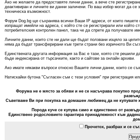
Ако не желаете да предоставяте лични данни, а вече сте регистрира
деактивиран и личните ви данни заличени. По ваш избор могат да се
техническа възможност.
Форум Dog.bg ще съхранява всички Ваши IP адреси, от които пишете 
изпращат имейли на адреса, с който сте се регистрирали или който с
потребителския контролен панел, така че да спрете да получавате и
Личните данни, които сте ни дали ще бъдат ползвани изцяло за цели
няма да бъдат трансферирани към трети страни без изричното Ви съг
Единствената другата информация за Вас е тази, която сте решили д
бъде индексирана от търсачките, както и сайтове за онлайн архиви.
Ако имате някакви въпроси относно Вашите лични данни, които се съ
Натискайки бутона "Съгласен съм с тези условия" при регистрация и
Форума не е място за обяви и не се насъчрава покупко пр
развъжд
Съветваме Ви при покупка на домашен любимец да не купувате ж
Порода куче се купува само и единствено от развъд
Единствено родословието гарантира принадлежност към дадена 
дом
Прочетох, разбрах и се съ