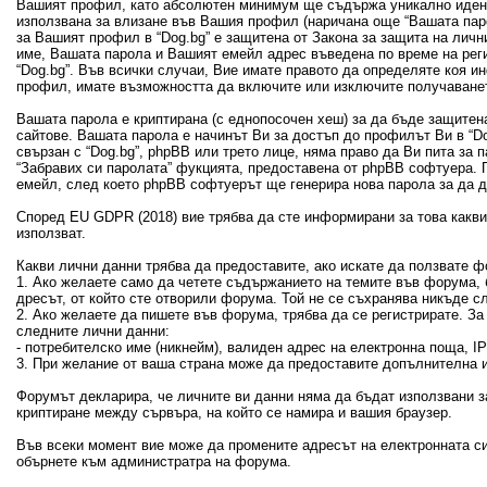
Вашият профил, като абсолютен минимум ще съдържа уникално идент
използвана за влизане във Вашия профил (наричана още “Вашата пар
за Вашият профил в “Dog.bg” е защитена от Закона за защита на лич
име, Вашата парола и Вашият емейл адрес въведена по време на рег
“Dog.bg”. Във всички случаи, Вие имате правото да определяте коя 
профил, имате възможността да включите или изключите получаванет
Вашата парола е криптирана (с еднопосочен хеш) за да бъде защитен
сайтове. Вашата парола е начинът Ви за достъп до профилът Ви в “Dog
свързан с “Dog.bg”, phpBB или трето лице, няма право да Ви пита за
“Забравих си паролата” фукцията, предоставена от phpBB софтуера. 
емейл, след което phpBB софтуерът ще генерира нова парола за да 
Според EU GDPR (2018) вие трябва да сте информирани за това какви 
използват.
Какви лични данни трябва да предоставите, ако искате да ползвате ф
1. Ако желаете само да четете съдържанието на темите във форума, б
дресът, от който сте отворили форума. Той не се съхранява никъде с
2. Ако желаете да пишете във форума, трябва да се регистрирате. З
следните лични данни:
- потребителско име (никнейм), валиден адрес на електронна поща, 
3. При желание от ваша страна може да предоставите допълнителна и
Форумът декларира, че личните ви данни няма да бъдат използвани з
криптиране между сървъра, на който се намира и вашия браузер.
Във всеки момент вие може да промените адресът на електронната си
обърнете към администратра на форума.