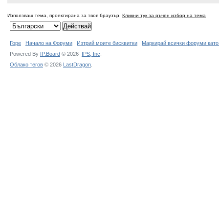
Използваш тема, проектирана за твоя браузър.
Кликни тук за ръчен избор на тема
Горе
Начало на Форуми
Изтрий моите бисквитки
Маркирай всички форуми като
Powered By
IP.Board
© 2026
IPS,
Inc
.
Облако тегов
© 2026
LastDragon
.