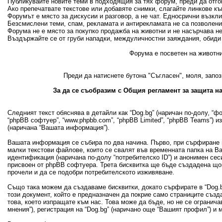
Публикувайте новите теми в подходящия за тях форум, преди да отгово
Ако препечатвате текстове или добавяте снимки, слагайте линкове къ
Форумът е място за дискусии и разговор, а не чат. Едносрични възкл
Безсмислени теми, спам, рекламата и антирекламата не са позволени
Форума не е място за покупко продажба на животни и не насърчава н
Въздържайте се от груби нападки, междуличностни заяждания, обиди 
Форума е посветен на животни
Преди да натиснете бутона "Съгласен", моля, запоз
За да се съобразим с Общия регламент за защита на
Следният текст обяснява в детайли как “Dog.bg” (наричан по-долу, “фору
“phpBB софтуер”, “www.phpbb.com”, “phpBB Limited”, “phpBB Teams”) 
(наричана “Вашата информация”).
Вашата информация се събира по два начина. Първо, при сърфиране в
малки текстови файлове, които се свалят във временната папка на В
идентификация (наричана по-долу “потребителско ID”) и анонимен сеси
присвоен от phpBB софтуера. Трета бисквитка ще бъде създадена щом 
прочели и да се подобри потребителското изживяване.
Също така можем да създаваме бисквитки, докато сърфирате в “Dog.bg
този документ, който е предназначен да покрие само страниците съз
това, което изпращате към нас. Това може да бъде, но не се огранич
мнения”), регистрация на “Dog.bg” (наричано още “Вашият профил”) и 