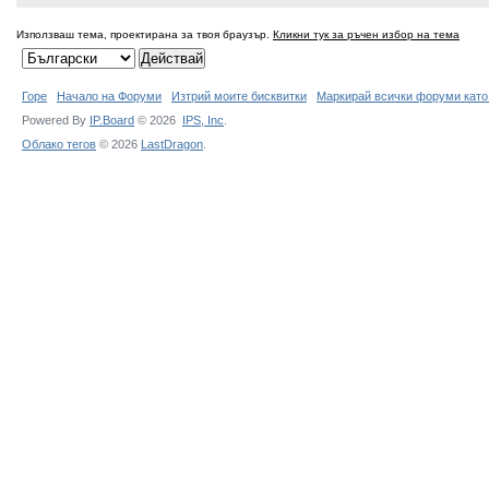
Използваш тема, проектирана за твоя браузър.
Кликни тук за ръчен избор на тема
Горе
Начало на Форуми
Изтрий моите бисквитки
Маркирай всички форуми като
Powered By
IP.Board
© 2026
IPS,
Inc
.
Облако тегов
© 2026
LastDragon
.