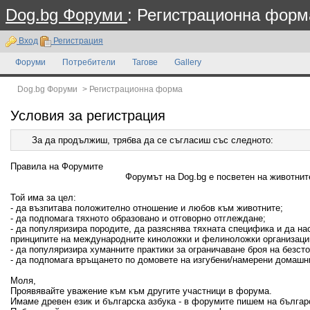
Dog.bg Форуми
: Регистрационна форм
Вход
Регистрация
Форуми
Потребители
Тагове
Gallery
Dog.bg Форуми
>
Регистрационна форма
Условия за регистрация
За да продължиш, трябва да се съгласиш със следното:
Правила на Форумите
Форумът на Dog.bg е посветен на животните
Той има за цел:
- да възпитава положително отношение и любов към животните;
- да подпомага тяхното образовано и отговорно отглеждане;
- да популяризира породите, да разяснява тяхната специфика и да н
принципите на международните киноложки и фелиноложки организаци
- да популяризира хуманните практики за ограничаване броя на безсто
- да подпомага връщането по домовете на изгубени/намерени домашн
Моля,
Проявявайте уважение към към другите участници в форума.
Имаме древен език и българска азбука - в форумите пишем на българ