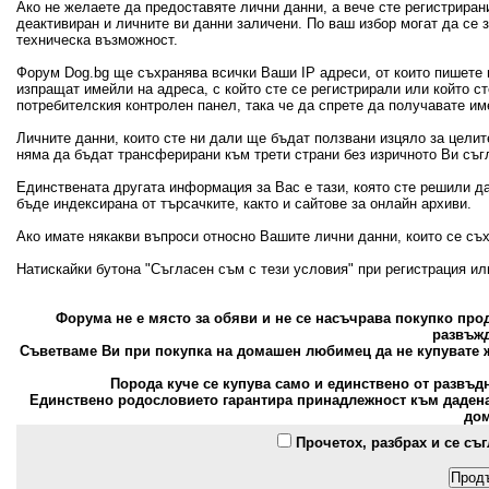
Ако не желаете да предоставяте лични данни, а вече сте регистрира
деактивиран и личните ви данни заличени. По ваш избор могат да се
техническа възможност.
Форум Dog.bg ще съхранява всички Ваши IP адреси, от които пишете 
изпращат имейли на адреса, с който сте се регистрирали или който с
потребителския контролен панел, така че да спрете да получавате и
Личните данни, които сте ни дали ще бъдат ползвани изцяло за цели
няма да бъдат трансферирани към трети страни без изричното Ви съг
Единствената другата информация за Вас е тази, която сте решили д
бъде индексирана от търсачките, както и сайтове за онлайн архиви.
Ако имате някакви въпроси относно Вашите лични данни, които се съ
Натискайки бутона "Съгласен съм с тези условия" при регистрация и
Форума не е място за обяви и не се насъчрава покупко пр
развъжд
Съветваме Ви при покупка на домашен любимец да не купувате ж
Порода куче се купува само и единствено от развъд
Единствено родословието гарантира принадлежност към дадена 
дом
Прочетох, разбрах и се съ