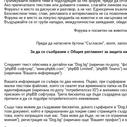
Публикувайте новите теми в подходящия за тях форум, преди да отгово
Ако препечатвате текстове или добавяте снимки, слагайте линкове къ
Форумът е място за дискусии и разговор, а не чат. Едносрични възкл
Безсмислени теми, спам, рекламата и антирекламата не са позволени
Форума не е място за покупко продажба на животни и не насърчава н
Въздържайте се от груби нападки, междуличностни заяждания, обиди 
Форума е посветен на животни
Преди да натиснете бутона "Съгласен", моля, запоз
За да се съобразим с Общия регламент за защита на
Следният текст обяснява в детайли как “Dog.bg” (наричан по-долу, “фору
“phpBB софтуер”, “www.phpbb.com”, “phpBB Limited”, “phpBB Teams”) 
(наричана “Вашата информация”).
Вашата информация се събира по два начина. Първо, при сърфиране в
малки текстови файлове, които се свалят във временната папка на В
идентификация (наричана по-долу “потребителско ID”) и анонимен сеси
присвоен от phpBB софтуера. Трета бисквитка ще бъде създадена щом 
прочели и да се подобри потребителското изживяване.
Също така можем да създаваме бисквитки, докато сърфирате в “Dog.bg
този документ, който е предназначен да покрие само страниците съз
това, което изпращате към нас. Това може да бъде, но не се огранич
мнения”), регистрация на “Dog.bg” (наричано още “Вашият профил”) и 