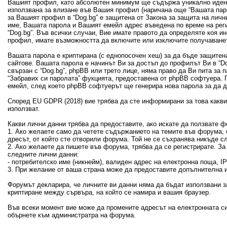
Вашият профил, като абсолютен минимум ще съдържа уникално идент
използвана за влизане във Вашия профил (наричана още “Вашата пар
за Вашият профил в “Dog.bg” е защитена от Закона за защита на лич
име, Вашата парола и Вашият емейл адрес въведена по време на рег
“Dog.bg”. Във всички случаи, Вие имате правото да определяте коя 
профил, имате възможността да включите или изключите получаванет
Вашата парола е криптирана (с еднопосочен хеш) за да бъде защитен
сайтове. Вашата парола е начинът Ви за достъп до профилът Ви в “Dog
свързан с “Dog.bg”, phpBB или трето лице, няма право да Ви пита за
“Забравих си паролата” фукцията, предоставена от phpBB софтуера. 
емейл, след което phpBB софтуерът ще генерира нова парола за да 
Според EU GDPR (2018) вие трябва да сте информирани за това какви 
използват.
Какви лични данни трябва да предоставите, ако искате да ползвате ф
1. Ако желаете само да четете съдържанието на темите във форума, б
дресът, от който сте отворили форума. Той не се съхранява никъде с
2. Ако желаете да пишете във форума, трябва да се регистрирате. З
следните лични данни:
- потребителско име (никнейм), валиден адрес на електронна поща, 
3. При желание от ваша страна може да предоставите допълнителна и
Форумът декларира, че личните ви данни няма да бъдат използвани з
криптиране между сървъра, на който се намира и вашия браузер.
Във всеки момент вие може да промените адресът на електронната си
обърнете към администратра на форума.