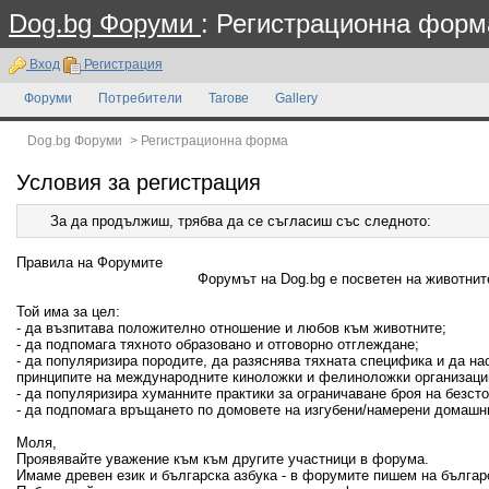
Dog.bg Форуми
: Регистрационна форм
Вход
Регистрация
Форуми
Потребители
Тагове
Gallery
Dog.bg Форуми
>
Регистрационна форма
Условия за регистрация
За да продължиш, трябва да се съгласиш със следното:
Правила на Форумите
Форумът на Dog.bg е посветен на животните
Той има за цел:
- да възпитава положително отношение и любов към животните;
- да подпомага тяхното образовано и отговорно отглеждане;
- да популяризира породите, да разяснява тяхната специфика и да н
принципите на международните киноложки и фелиноложки организаци
- да популяризира хуманните практики за ограничаване броя на безсто
- да подпомага връщането по домовете на изгубени/намерени домашн
Моля,
Проявявайте уважение към към другите участници в форума.
Имаме древен език и българска азбука - в форумите пишем на българ