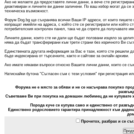
Ако не желаете да предоставяте лични данни, а вече сте регистрира
деактивиран и личните ви данни заличени. По ваш избор могат да се
техническа възможност.
Форум Dog.bg ще съхранява всички Ваши IP адреси, от които пишете 
изпращат имейли на адреса, с който сте се регистрирали или който с
потребителския контролен панел, така че да спрете да получавате и
Личните данни, които сте ни дали ще бъдат ползвани изцяло за цели
няма да бъдат трансферирани към трети страни без изричното Ви съг
Единствената другата информация за Вас е тази, която сте решили д
бъде индексирана от търсачките, както и сайтове за онлайн архиви.
Ако имате някакви въпроси относно Вашите лични данни, които се съ
Натискайки бутона "Съгласен съм с тези условия" при регистрация и
Форума не е място за обяви и не се насъчрава покупко пр
развъжд
Съветваме Ви при покупка на домашен любимец да не купувате ж
Порода куче се купува само и единствено от развъд
Единствено родословието гарантира принадлежност към дадена 
дом
Прочетох, разбрах и се съ