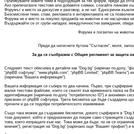
Публикувайте новите теми в подходящия за тях форум, преди да отгово
Ако препечатвате текстове или добавяте снимки, слагайте линкове къ
Форумът е място за дискусии и разговор, а не чат. Едносрични възкл
Безсмислени теми, спам, рекламата и антирекламата не са позволени
Форума не е място за покупко продажба на животни и не насърчава н
Въздържайте се от груби нападки, междуличностни заяждания, обиди 
Форума е посветен на животни
Преди да натиснете бутона "Съгласен", моля, запоз
За да се съобразим с Общия регламент за защита на
Следният текст обяснява в детайли как “Dog.bg” (наричан по-долу, “фору
“phpBB софтуер”, “www.phpbb.com”, “phpBB Limited”, “phpBB Teams”) 
(наричана “Вашата информация”).
Вашата информация се събира по два начина. Първо, при сърфиране в
малки текстови файлове, които се свалят във временната папка на В
идентификация (наричана по-долу “потребителско ID”) и анонимен сеси
присвоен от phpBB софтуера. Трета бисквитка ще бъде създадена щом 
прочели и да се подобри потребителското изживяване.
Също така можем да създаваме бисквитки, докато сърфирате в “Dog.bg
този документ, който е предназначен да покрие само страниците съз
това, което изпращате към нас. Това може да бъде, но не се огранич
мнения”), регистрация на “Dog.bg” (наричано още “Вашият профил”) и 