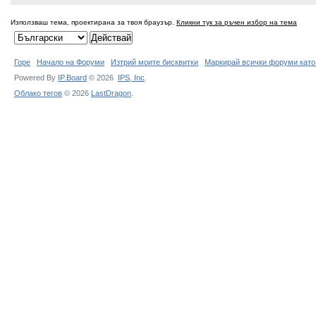
Използваш тема, проектирана за твоя браузър.
Кликни тук за ръчен избор на тема
Горе
Начало на Форуми
Изтрий моите бисквитки
Маркирай всички форуми като
Powered By
IP.Board
© 2026
IPS,
Inc
.
Облако тегов
© 2026
LastDragon
.