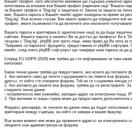
Вашият профил, като абсолютен минимум ще съдържа уникално идент
използвана за влизане във Вашия профил (наричана още “Вашата пар
за Вашият профил в “Dog.bg” е защитена от Закона за защита на лич
име, Вашата парола и Вашият емейл адрес въведена по време на рег
“Dog.bg”. Във всички случаи, Вие имате правото да определяте коя 
профил, имате възможността да включите или изключите получаванет
Вашата парола е криптирана (с еднопосочен хеш) за да бъде защитен
сайтове. Вашата парола е начинът Ви за достъп до профилът Ви в “Dog
свързан с “Dog.bg”, phpBB или трето лице, няма право да Ви пита за
“Забравих си паролата” фукцията, предоставена от phpBB софтуера. 
емейл, след което phpBB софтуерът ще генерира нова парола за да 
Според EU GDPR (2018) вие трябва да сте информирани за това какви 
използват.
Какви лични данни трябва да предоставите, ако искате да ползвате ф
1. Ако желаете само да четете съдържанието на темите във форума, б
дресът, от който сте отворили форума. Той не се съхранява никъде с
2. Ако желаете да пишете във форума, трябва да се регистрирате. З
следните лични данни:
- потребителско име (никнейм), валиден адрес на електронна поща, 
3. При желание от ваша страна може да предоставите допълнителна и
Форумът декларира, че личните ви данни няма да бъдат използвани з
криптиране между сървъра, на който се намира и вашия браузер.
Във всеки момент вие може да промените адресът на електронната си
обърнете към администратра на форума.