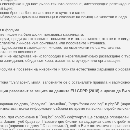
та специфика и да насърчава тяхното опазване, чистопородно развъждан
изации;
ване броя на безстопанствените кучета и котки;
ни/намерени домашни любимци и оказване на помощ на животни в беда.
и в форума.
ите пишем на български, ползвайки кирилицата.
рум, преди да отговорите - помислете и тогава пишете, ако не сте сигур
слагайте линкове към оригинала или посочвайте източника.
т. Едносрични възклицания, множество емотиконки не са желателни.
ата не са позволени.
ни и не насърчава нечистопородно и нерегламентирано развъждане с тър
и заяждания, обиди към хора, животни, структури или организации.
Форума е посветен на животните и тяхната естествена хармония с хората
тона "Съгласен", моля, запознайте се с останалите правила и възможнос
щия регламент за защита на данните EU GDPR (2018) е нужно да Ви 
аричан по-долу, “форума”, “домейна”, “http://forum.dog.bg/” и phpBB (нар
) използват всяка информация събрана по време на всяка потребителска
во, при сърфиране в “Dog.bg” phpBB софтуерът ще създаде определен бр
на Вашият уеб браузър. Първите две бисквитки съдържат само потребит
атор (наричан по-долу “ID на сесията”), който Ви е автоматично присвое