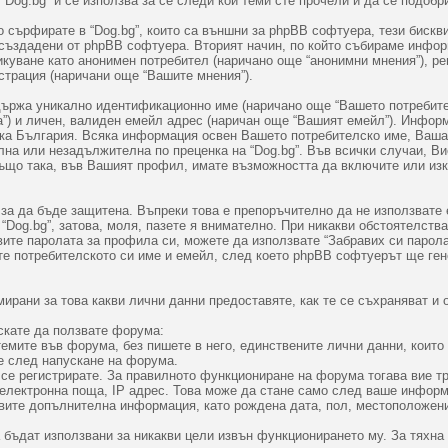
Dog.bg” и се използва за се следи кои теми сте прочели и да се подобр
сърфирате в “Dog.bg”, които са външни за phpBB софтуера, тези бискви
 създадени от phpBB софтуера. Вторият начин, по който събираме информ
икуване като анонимен потребител (наричано още “анонимни мнения”), ре
страция (наричани още “Вашите мнения”).
ржа уникално идентификационно име (наричано още “Вашето потребителс
) и личен, валиден емейл адрес (наричан още “Вашият емейл”). Информ
лика България. Всяка информация освен Вашето потребителско име, Ваш
на или незадължителна по преценка на “Dog.bg”. Във всички случаи, В
ъщо така, във Вашият профил, имате възможността да включите или изк
 за да бъде защитена. Въпреки това е препоръчително да не използвате
Dog.bg”, затова, моля, пазете я внимателно. При никакви обстоятелства,
авите паролата за профила си, можете да използвате “Забравих си парол
те потребителското си име и емейл, след което phpBB софтуерът ще ген
рани за това какви лични данни предоставяте, как те се съхраняват и о
скате да ползвате форума:
емите във форума, без пишете в него, единствените лични данни, които 
е след напускане на форума.
 се регистрирате. За правилното функциониране на форума тогава вие т
а електронна поща, IP адрес. Това може да стане само след ваше инфор
вите допълнителна информация, като рождена дата, пол, местоположени
 бъдат използвани за никакви цели извън функционирането му. За тяхна