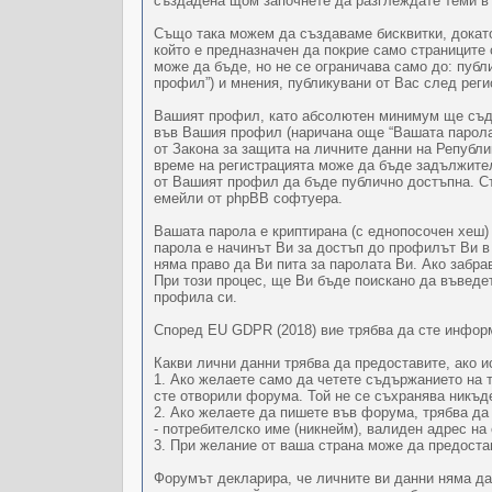
създадена щом започнете да разглеждате теми в “
Също така можем да създаваме бисквитки, докато 
който е предназначен да покрие само страниците
може да бъде, но не се ограничава само до: публ
профил”) и мнения, публикувани от Вас след реги
Вашият профил, като абсолютен минимум ще съдъ
във Вашия профил (наричана още “Вашата парола”
от Закона за защита на личните данни на Репуб
време на регистрацията може да бъде задължител
от Вашият профил да бъде публично достъпна. С
емейли от phpBB софтуера.
Вашата парола е криптирана (с еднопосочен хеш)
парола е начинът Ви за достъп до профилът Ви в “
няма право да Ви пита за паролата Ви. Ако забр
При този процес, ще Ви бъде поискано да въведе
профила си.
Според EU GDPR (2018) вие трябва да сте информи
Какви лични данни трябва да предоставите, ако и
1. Ако желаете само да четете съдържанието на т
сте отворили форума. Той не се съхранява никъд
2. Ако желаете да пишете във форума, трябва да
- потребителско име (никнейм), валиден адрес н
3. При желание от ваша страна може да предоста
Форумът декларира, че личните ви данни няма да