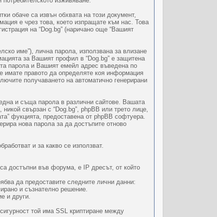
и потребителското изживяване.
тки обаче са извън обхвата на този документ,
ация е чрез това, което изпращате към нас. Това
гистрация на “Dog.bg” (наричано още “Вашият
ко име”), лична парола, използвана за влизане
ацията за Вашият профил в “Dog.bg” е защитена
ата парола и Вашият емейл адрес въведена по
ие имате правото да определяте коя информация
лючите получаването на автоматично генерирани
 една и съща парола в различни сайтове. Вашата
 никой свързан с “Dog.bg”, phpBB или трето лице,
ата” фукцията, предоставена от phpBB софтуера.
ерира нова парола за да достъпите отново
бработват и за какво се използват.
са достъпни във форума, е IP дресът, от който
рябва да предоставите следните лични данни:
мирано и съзнателно решение.
е и други.
 сигурност той има SSL криптиране между