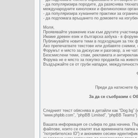
- да популяризира породите, да разяснява тяхна
международните киноложки и фелиноложки орган
- да популяризира хуманните практики за огранича
- да подпомага връщането по домовете на изгубе
Моля,
Проявявайте уважение към към другите участниц
Имаме древен език и българска азбука - в форум
Публикувайте новите теми в подходящия за тях фо
Ако препечатвате текстове или добавяте снимки, 
Форумът е място за дискусии и разговор, а не ча
Безсмислени теми, спам, рекламата и антиреклам
Форума не е място за покупко продажба на живот
Въздържайте се от груби нападки, междуличностн
Преди да натиснете бу
За да се съобразим с Об
Следният текст обяснява в детайли как “Dog.bg” (н
“www.phpbb.com”, “phpBB Limited”, “phpBB Teams”
Вашата информация се събира по два начина. Пър
файлове, които се свалят във временната папка 
“потребителско ID”) и анонимен сесиен идентифик