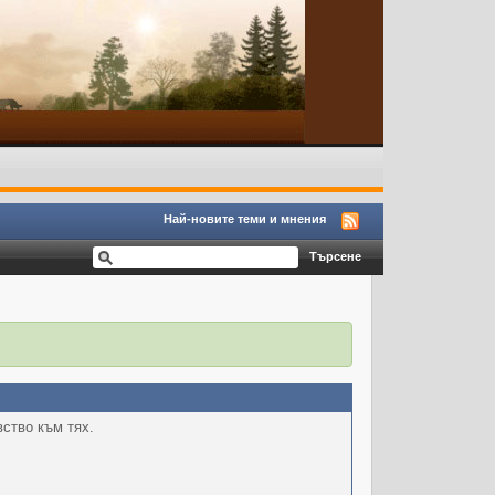
Най-новите теми и мнения
вство към тях.