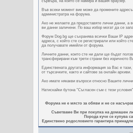
сървъра, на който се намира и вашия браузер.
Във всеки момент вие може да промените адресът
администратра на форума.
Ако не желаете да предоставяте лични данни, а 
ви данни заличени. По ваш избор могат да се за
Форум Dog.bg ще съхранява всички Ваши IP адрес
адреса, с който сте се регистрирали или който с
да получавате имейли от форума.
Личните данни, които сте ни дали ще бъдат полз
трансферирани към трети страни без изричното В
Единствената другата информация за Вас е тази,
от търсачките, както и сайтове за онлайн архиви.
Ако имате някакви въпроси относно Вашите лични
Натискайки бутона "Съгласен съм с тези условия
Форума не е място за обяви и не се насъчр
Съветваме Ви при покупка на домашен лю
Порода куче се купува с
Единствено родословието гарантира принадлеж