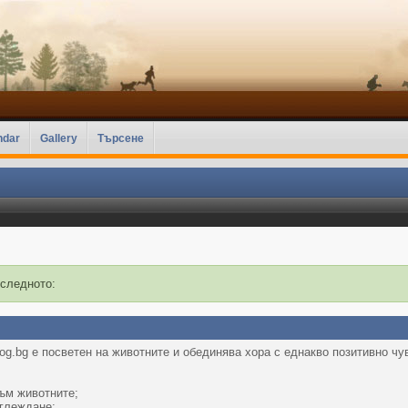
ndar
Gallery
Търсене
 следното:
g.bg е посветен на животните и обединява хора с еднакво позитивно чу
ъм животните;
тглеждане;