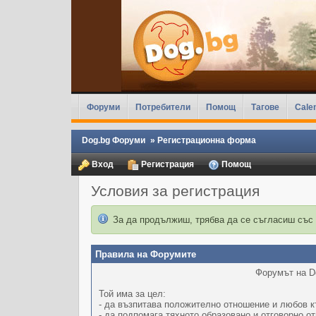
Форуми
Потребители
Помощ
Тагове
Cale
Dog.bg Форуми
»
Регистрационна форма
Вход
Регистрация
Помощ
Условия за регистрация
За да продължиш, трябва да се съгласиш със
Правила на Форумите
Форумът на Do
Той има за цел:
- да възпитава положително отношение и любов к
- да подпомага тяхното образовано и отговорно о