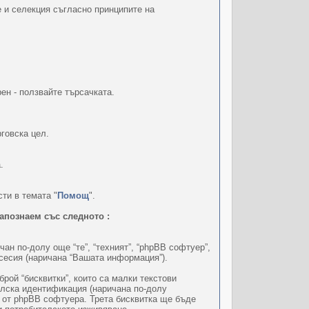
е и селекция съгласно принципите на
ен - ползвайте търсачката.
говска цел.
.
ти в темата "
Помощ
".
запознаем със следното :
ичан по-долу още “те”, “техният”, “phpBB софтуер”,
 сесия (наричана “Вашата информация”).
ой “бисквитки”, които са малки текстови
елска идентификация (наричана по-долу
н от phpBB софтуера. Трета бисквитка ще бъде