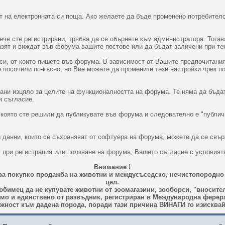
 на електронната си поща. Ако желаете да бъде променено потребителс
вече сте регистрирани, трябва да се обърнете към администратора. Тог
пазят и виждат във форума вашите постове или да бъдат заличени при т
и, от които пишете във форума. В зависимост от Вашите предпочитания
те посочили по-късно, но Вие можете да промените тези настройки чрез п
вани изцяло за целите на функционалността на форума. Те няма да бъда
и съгласие.
 която сте решили да публикувате във форума и следователно е "публич
 данни, които се съхраняват от софтуера на форума, можете да се свър
" при регистрация или ползване на форума, Вашето съгласие с условият
Внимание !
ава покупко продажба на животни и междусъседско, нечистопородно
цел.
бимец да не купувате животни от зоомагазини, зооборси, "вносител
амо и единствено от развъдник, регистриран в Международна ферерац
ност към дадена порода, поради тази причина ВИНАГИ го изисквай