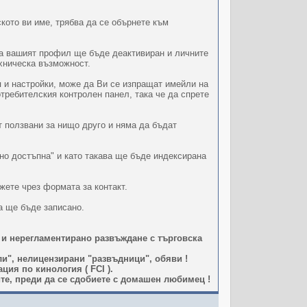
кото ви име, трябва да се обърнете към
ава вашият профил ще бъде деактивиран и личните
ехническа възможност.
 и настройки, може да Ви се изпращат имейли на
отребителския контролен панел, така че да спрете
т ползвани за нищо друго и няма да бъдат
но достъпна" и като такава ще бъде индексирана
жете чрез формата за контакт.
а ще бъде записано.
 и нерегламентирано развъждане с търговска
и", нелицензирани "развъдници", обяви !
ия по кинология ( FCI ).
те, преди да се сдобиете с домашен любимец !