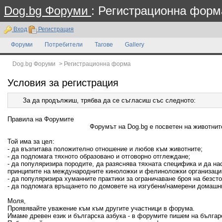
Dog.bg Форуми
: Регистрационна форм
Вход
Регистрация
Форуми
Потребители
Тагове
Gallery
Dog.bg Форуми
>
Регистрационна форма
Условия за регистрация
За да продължиш, трябва да се съгласиш със следното:
Правила на Форумите
Форумът на Dog.bg е посветен на животните
Той има за цел:
- да възпитава положително отношение и любов към животните;
- да подпомага тяхното образовано и отговорно отглеждане;
- да популяризира породите, да разяснява тяхната специфика и да н
принципите на международните киноложки и фелиноложки организаци
- да популяризира хуманните практики за ограничаване броя на безсто
- да подпомага връщането по домовете на изгубени/намерени домашн
Моля,
Проявявайте уважение към към другите участници в форума.
Имаме древен език и българска азбука - в форумите пишем на българ