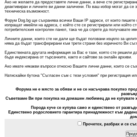
Ако не желаете да предоставяте лични данни, а вече сте регистрира
деактивиран и личните ви данни заличени. По ваш избор могат да се
техническа възможност.
Форум Dog.bg ще съхранява всички Ваши IP адреси, от които пишете 
изпращат имейли на адреса, с който сте се регистрирали или който с
потребителския контролен панел, така че да спрете да получавате и
Личните данни, които сте ни дали ще бъдат ползвани изцяло за цели
няма да бъдат трансферирани към трети страни без изричното Ви съг
Единствената другата информация за Вас е тази, която сте решили д
бъде индексирана от търсачките, както и сайтове за онлайн архиви.
Ако имате някакви въпроси относно Вашите лични данни, които се съ
Натискайки бутона "Съгласен съм с тези условия" при регистрация и
Форума не е място за обяви и не се насъчрава покупко пр
развъжд
Съветваме Ви при покупка на домашен любимец да не купувате ж
Порода куче се купува само и единствено от развъд
Единствено родословието гарантира принадлежност към дадена 
дом
Прочетох, разбрах и се съ