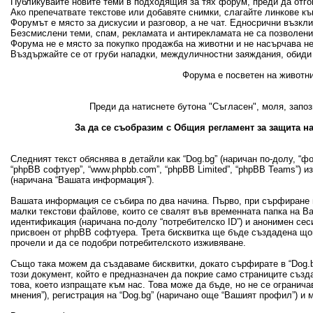
Публикувайте новите теми в подходящия за тях форум, преди да отгово
Ако препечатвате текстове или добавяте снимки, слагайте линкове къ
Форумът е място за дискусии и разговор, а не чат. Едносрични възкл
Безсмислени теми, спам, рекламата и антирекламата не са позволени
Форума не е място за покупко продажба на животни и не насърчава н
Въздържайте се от груби нападки, междуличностни заяждания, обиди 
Форума е посветен на животни
Преди да натиснете бутона "Съгласен", моля, запоз
За да се съобразим с Общия регламент за защита на
Следният текст обяснява в детайли как “Dog.bg” (наричан по-долу, “фору
“phpBB софтуер”, “www.phpbb.com”, “phpBB Limited”, “phpBB Teams”) 
(наричана “Вашата информация”).
Вашата информация се събира по два начина. Първо, при сърфиране в
малки текстови файлове, които се свалят във временната папка на В
идентификация (наричана по-долу “потребителско ID”) и анонимен сеси
присвоен от phpBB софтуера. Трета бисквитка ще бъде създадена щом 
прочели и да се подобри потребителското изживяване.
Също така можем да създаваме бисквитки, докато сърфирате в “Dog.bg
този документ, който е предназначен да покрие само страниците съз
това, което изпращате към нас. Това може да бъде, но не се огранич
мнения”), регистрация на “Dog.bg” (наричано още “Вашият профил”) и 