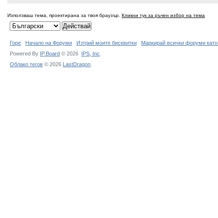
Използваш тема, проектирана за твоя браузър.
Кликни тук за ръчен избор на тема
Горе
Начало на Форуми
Изтрий моите бисквитки
Маркирай всички форуми като
Powered By
IP.Board
© 2026
IPS,
Inc
.
Облако тегов
© 2026
LastDragon
.