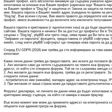
Вашият профил, като абсолютен минимум ще съдържа уникално идент
използвана за влизане във Вашия профил (наричана още “Вашата пар
за Вашият профил в “Dog.bg” е защитена от Закона за защита на лич
име, Вашата парола и Вашият емейл адрес въведена по време на рег
“Dog.bg”. Във всички случаи, Вие имате правото да определяте коя 
профил, имате възможността да включите или изключите получаванет
Вашата парола е криптирана (с еднопосочен хеш) за да бъде защитен
сайтове. Вашата парола е начинът Ви за достъп до профилът Ви в “Dog
свързан с “Dog.bg”, phpBB или трето лице, няма право да Ви пита за
“Забравих си паролата” фукцията, предоставена от phpBB софтуера. 
емейл, след което phpBB софтуерът ще генерира нова парола за да 
Според EU GDPR (2018) вие трябва да сте информирани за това какви 
използват.
Какви лични данни трябва да предоставите, ако искате да ползвате ф
1. Ако желаете само да четете съдържанието на темите във форума, б
дресът, от който сте отворили форума. Той не се съхранява никъде с
2. Ако желаете да пишете във форума, трябва да се регистрирате. З
следните лични данни:
- потребителско име (никнейм), валиден адрес на електронна поща, 
3. При желание от ваша страна може да предоставите допълнителна и
Форумът декларира, че личните ви данни няма да бъдат използвани з
криптиране между сървъра, на който се намира и вашия браузер.
Във всеки момент вие може да промените адресът на електронната си
обърнете към администратра на форума.