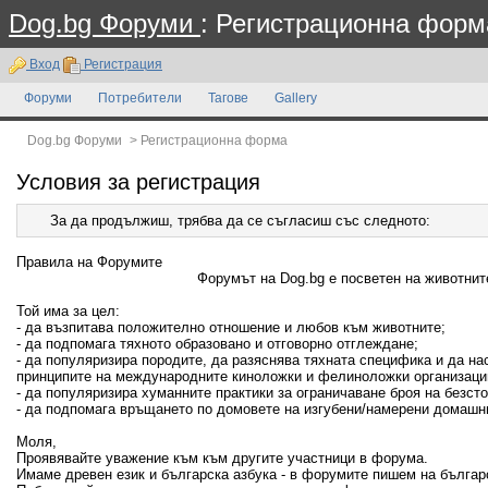
Dog.bg Форуми
: Регистрационна форм
Вход
Регистрация
Форуми
Потребители
Тагове
Gallery
Dog.bg Форуми
>
Регистрационна форма
Условия за регистрация
За да продължиш, трябва да се съгласиш със следното:
Правила на Форумите
Форумът на Dog.bg е посветен на животните
Той има за цел:
- да възпитава положително отношение и любов към животните;
- да подпомага тяхното образовано и отговорно отглеждане;
- да популяризира породите, да разяснява тяхната специфика и да н
принципите на международните киноложки и фелиноложки организаци
- да популяризира хуманните практики за ограничаване броя на безсто
- да подпомага връщането по домовете на изгубени/намерени домашн
Моля,
Проявявайте уважение към към другите участници в форума.
Имаме древен език и българска азбука - в форумите пишем на българ