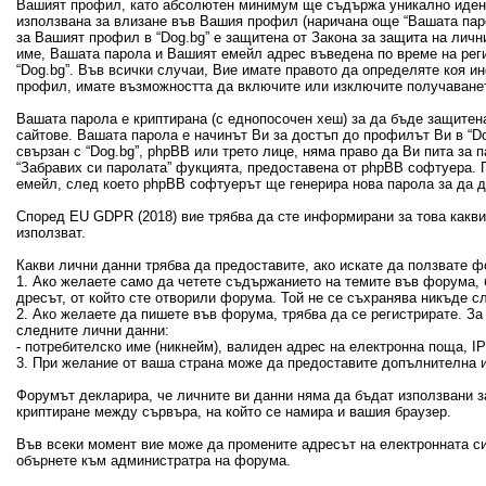
Вашият профил, като абсолютен минимум ще съдържа уникално идент
използвана за влизане във Вашия профил (наричана още “Вашата пар
за Вашият профил в “Dog.bg” е защитена от Закона за защита на лич
име, Вашата парола и Вашият емейл адрес въведена по време на рег
“Dog.bg”. Във всички случаи, Вие имате правото да определяте коя 
профил, имате възможността да включите или изключите получаванет
Вашата парола е криптирана (с еднопосочен хеш) за да бъде защитен
сайтове. Вашата парола е начинът Ви за достъп до профилът Ви в “Dog
свързан с “Dog.bg”, phpBB или трето лице, няма право да Ви пита за
“Забравих си паролата” фукцията, предоставена от phpBB софтуера. 
емейл, след което phpBB софтуерът ще генерира нова парола за да 
Според EU GDPR (2018) вие трябва да сте информирани за това какви 
използват.
Какви лични данни трябва да предоставите, ако искате да ползвате ф
1. Ако желаете само да четете съдържанието на темите във форума, б
дресът, от който сте отворили форума. Той не се съхранява никъде с
2. Ако желаете да пишете във форума, трябва да се регистрирате. З
следните лични данни:
- потребителско име (никнейм), валиден адрес на електронна поща, 
3. При желание от ваша страна може да предоставите допълнителна и
Форумът декларира, че личните ви данни няма да бъдат използвани з
криптиране между сървъра, на който се намира и вашия браузер.
Във всеки момент вие може да промените адресът на електронната си
обърнете към администратра на форума.