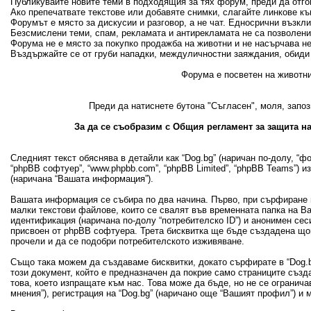
Публикувайте новите теми в подходящия за тях форум, преди да отгово
Ако препечатвате текстове или добавяте снимки, слагайте линкове къ
Форумът е място за дискусии и разговор, а не чат. Едносрични възкл
Безсмислени теми, спам, рекламата и антирекламата не са позволени
Форума не е място за покупко продажба на животни и не насърчава н
Въздържайте се от груби нападки, междуличностни заяждания, обиди 
Форума е посветен на животни
Преди да натиснете бутона "Съгласен", моля, запоз
За да се съобразим с Общия регламент за защита на
Следният текст обяснява в детайли как “Dog.bg” (наричан по-долу, “фору
“phpBB софтуер”, “www.phpbb.com”, “phpBB Limited”, “phpBB Teams”) 
(наричана “Вашата информация”).
Вашата информация се събира по два начина. Първо, при сърфиране в
малки текстови файлове, които се свалят във временната папка на В
идентификация (наричана по-долу “потребителско ID”) и анонимен сеси
присвоен от phpBB софтуера. Трета бисквитка ще бъде създадена щом 
прочели и да се подобри потребителското изживяване.
Също така можем да създаваме бисквитки, докато сърфирате в “Dog.bg
този документ, който е предназначен да покрие само страниците съз
това, което изпращате към нас. Това може да бъде, но не се огранич
мнения”), регистрация на “Dog.bg” (наричано още “Вашият профил”) и 