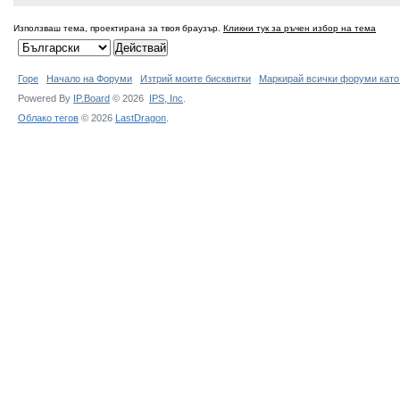
Използваш тема, проектирана за твоя браузър.
Кликни тук за ръчен избор на тема
Горе
Начало на Форуми
Изтрий моите бисквитки
Маркирай всички форуми като
Powered By
IP.Board
© 2026
IPS,
Inc
.
Облако тегов
© 2026
LastDragon
.