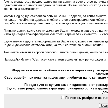
Ако не желаете да предоставяте лични данни, а вече сте регистрира
деактивиран и личните ви данни заличени. По ваш избор могат да се
техническа възможност.
Форум Dog.bg ще съхранява всички Ваши IP адреси, от които пишете 
изпращат имейли на адреса, с който сте се регистрирали или който с
потребителския контролен панел, така че да спрете да получавате и
Личните данни, които сте ни дали ще бъдат ползвани изцяло за цели
няма да бъдат трансферирани към трети страни без изричното Ви съг
Единствената другата информация за Вас е тази, която сте решили д
бъде индексирана от търсачките, както и сайтове за онлайн архиви.
Ако имате някакви въпроси относно Вашите лични данни, които се съ
Натискайки бутона "Съгласен съм с тези условия" при регистрация и
Форума не е място за обяви и не се насъчрава покупко пр
развъжд
Съветваме Ви при покупка на домашен любимец да не купувате ж
Порода куче се купува само и единствено от развъд
Единствено родословието гарантира принадлежност към дадена 
дом
Прочетох, разбрах и се съ