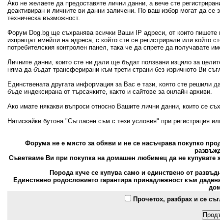
Ако не желаете да предоставяте лични данни, а вече сте регистрира
деактивиран и личните ви данни заличени. По ваш избор могат да се
техническа възможност.
Форум Dog.bg ще съхранява всички Ваши IP адреси, от които пишете 
изпращат имейли на адреса, с който сте се регистрирали или който с
потребителския контролен панел, така че да спрете да получавате и
Личните данни, които сте ни дали ще бъдат ползвани изцяло за цели
няма да бъдат трансферирани към трети страни без изричното Ви съг
Единствената другата информация за Вас е тази, която сте решили д
бъде индексирана от търсачките, както и сайтове за онлайн архиви.
Ако имате някакви въпроси относно Вашите лични данни, които се съ
Натискайки бутона "Съгласен съм с тези условия" при регистрация и
Форума не е място за обяви и не се насъчрава покупко пр
развъжд
Съветваме Ви при покупка на домашен любимец да не купувате ж
Порода куче се купува само и единствено от развъд
Единствено родословието гарантира принадлежност към дадена 
дом
Прочетох, разбрах и се съ