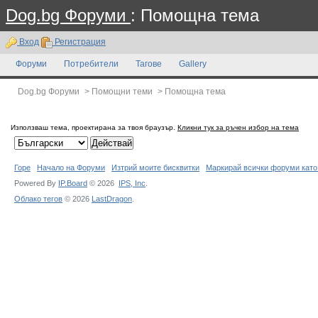
Dog.bg Форуми
: Помощна тема
Вход
Регистрация
Форуми
Потребители
Тагове
Gallery
Dog.bg Форуми
>
Помощни теми
>
Помощна тема
Използваш тема, проектирана за твоя браузър.
Кликни тук за ръчен избор на тема
Горе
Начало на Форуми
Изтрий моите бисквитки
Маркирай всички форуми като
Powered By
IP.Board
© 2026
IPS,
Inc
.
Облако тегов
© 2026
LastDragon
.