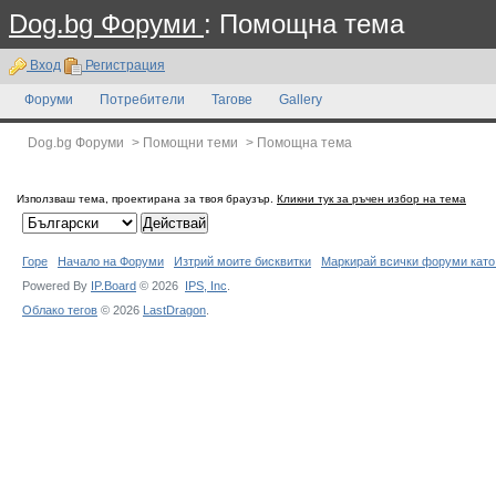
Dog.bg Форуми
: Помощна тема
Вход
Регистрация
Форуми
Потребители
Тагове
Gallery
Dog.bg Форуми
>
Помощни теми
>
Помощна тема
Използваш тема, проектирана за твоя браузър.
Кликни тук за ръчен избор на тема
Горе
Начало на Форуми
Изтрий моите бисквитки
Маркирай всички форуми като
Powered By
IP.Board
© 2026
IPS,
Inc
.
Облако тегов
© 2026
LastDragon
.