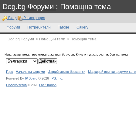
Dog.bg Форуми
: Помощна тема
Вход
Регистрация
Форуми
Потребители
Тагове
Gallery
Dog.bg Форуми
>
Помощни теми
>
Помощна тема
Използваш тема, проектирана за твоя браузър.
Кликни тук за ръчен избор на тема
Горе
Начало на Форуми
Изтрий моите бисквитки
Маркирай всички форуми като
Powered By
IP.Board
© 2026
IPS,
Inc
.
Облако тегов
© 2026
LastDragon
.