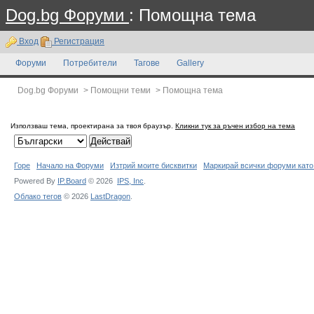
Dog.bg Форуми
: Помощна тема
Вход
Регистрация
Форуми
Потребители
Тагове
Gallery
Dog.bg Форуми
>
Помощни теми
>
Помощна тема
Използваш тема, проектирана за твоя браузър.
Кликни тук за ръчен избор на тема
Горе
Начало на Форуми
Изтрий моите бисквитки
Маркирай всички форуми като
Powered By
IP.Board
© 2026
IPS,
Inc
.
Облако тегов
© 2026
LastDragon
.