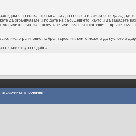
оре вдясно на всяка страница) ви дава повече възможности да зададете
ете да ограничавате и по дата на съобщението, както и да зададете раз
 да видите списъка с резултати или само като заглавия с връзки към ко
въра, има ограничение на броя търсения, които можете да пуснете в дад
че не съществува подобна.
чки форуми като прочетени