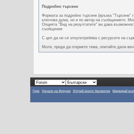
Подробно търсене
Формата за подробно търсене (връзка "Търсене" г
ключова дума, но и по автор на съобщението. Мож
Опцията "Вид на резултатите" ви дава възможност
съобщения.
С цел да не се злоупотребява с ресурсите на сър
Моля, преди да откриете тема, опитайте дали ве
Горе
Начало на Форуми
Изтрий моите бисквитки
Маркирай вси