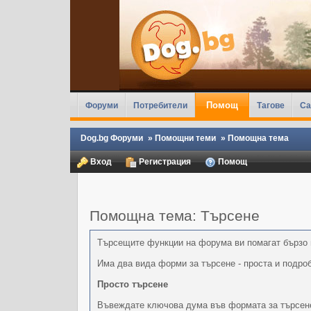
Помощ
Форуми
Потребители
Тагове
Ca
Dog.bg Форуми
»
Помощни теми
»
Помощна тема
Вход
Регистрация
Помощ
Помощна тема: Търсене
Търсещите функции на форума ви помагат бързо 
Има два вида форми за търсене - проста и подро
Просто търсене
Въвеждате ключова дума във формата за търсене