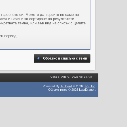
 търсенето си. Можете да търсите не само по
лични начини за сортиране на резултатите.
нкретната темна, или във вид на списък с целите
ен период.
Обратно в списъка с теми
Сега е: Aug 07 2026 05:24 AM
Powered By
IP.Board
© 2026
IPS,
Inc
.
Облако тегов
© 2026
LastDragon
.