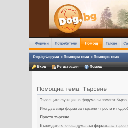
Помощ
Форуми
Потребители
Тагове
Ca
Dog.bg Форуми
»
Помощни теми
»
Помощна тема
Вход
Регистрация
Помощ
Помощна тема: Търсене
Търсещите функции на форума ви помагат бързо 
Има два вида форми за търсене - проста и подро
Просто търсене
Въвеждате ключова дума във формата за търсене