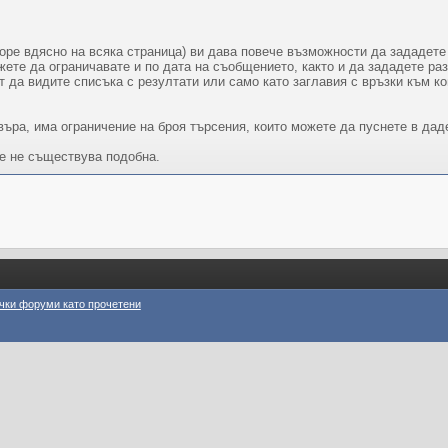
оре вдясно на всяка страница) ви дава повече възможности да зададете
ете да ограничавате и по дата на съобщението, както и да зададете раз
 да видите списъка с резултати или само като заглавия с връзки към ко
въра, има ограничение на броя търсения, които можете да пуснете в дад
че не съществува подобна.
чки форуми като прочетени