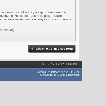
 търсенето си. Можете да търсите не само по
лични начини за сортиране на резултатите.
нкретната темна, или във вид на списък с целите
ен период.
Обратно в списъка с теми
Сега е: Aug 06 2026 09:43 PM
Powered By
IP.Board
© 2026
IPS,
Inc
.
Облако тегов
© 2026
LastDragon
.