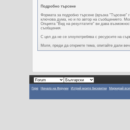
Подробно търсене
Формата за подробно търсене (връзка "Търсене" г
ключова дума, но и по автор на съобщението. Мож
Опцията "Вид на резултатите" ви дава възможност
съобщения.
С цел да не се злоупотребява с ресурсите на сър
Моля, преди да откриете тема, опитайте дали ве
Горе
Начало на Форуми
Изтрий моите бисквитки
Маркирай вси