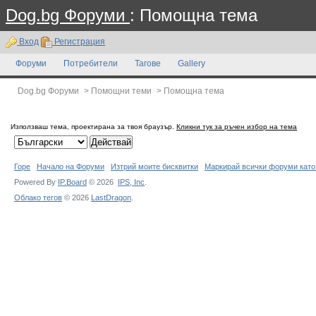
Dog.bg Форуми
: Помощна тема
Вход
Регистрация
Форуми
Потребители
Тагове
Gallery
Dog.bg Форуми
>
Помощни теми
>
Помощна тема
Използваш тема, проектирана за твоя браузър.
Кликни тук за ръчен избор на тема
Горе
Начало на Форуми
Изтрий моите бисквитки
Маркирай всички форуми като
Powered By
IP.Board
© 2026
IPS,
Inc
.
Облако тегов
© 2026
LastDragon
.