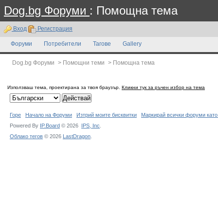
Dog.bg Форуми
: Помощна тема
Вход
Регистрация
Форуми
Потребители
Тагове
Gallery
Dog.bg Форуми
>
Помощни теми
>
Помощна тема
Използваш тема, проектирана за твоя браузър.
Кликни тук за ръчен избор на тема
Горе
Начало на Форуми
Изтрий моите бисквитки
Маркирай всички форуми като
Powered By
IP.Board
© 2026
IPS,
Inc
.
Облако тегов
© 2026
LastDragon
.