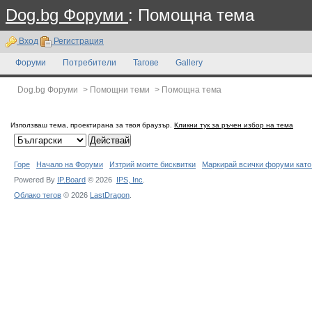
Dog.bg Форуми
: Помощна тема
Вход
Регистрация
Форуми
Потребители
Тагове
Gallery
Dog.bg Форуми
>
Помощни теми
>
Помощна тема
Използваш тема, проектирана за твоя браузър.
Кликни тук за ръчен избор на тема
Горе
Начало на Форуми
Изтрий моите бисквитки
Маркирай всички форуми като
Powered By
IP.Board
© 2026
IPS,
Inc
.
Облако тегов
© 2026
LastDragon
.