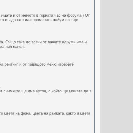
имате и от менюто в горната час на форума.) От
ато създавате или променяте албум вие ще
ка. Също така до всеки от вашите албуми има и
ролния панел.
 на рейтинг и от падащото меню изберете
.
от снимките ще има бутон, с който ще можете да я
 цвета на фона, цвета на рамката, както и цвета