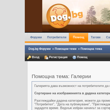
Помощ
Форуми
Потребители
Тагове
Ca
Dog.bg Форуми
»
Помощни теми
»
Помощна тема
Вход
Регистрация
Помощ
Помощна тема: Галерии
Галерията дава възможност на потребителите да к
Сортиране на изображенията в дадена категор
Разглеждайки дадена категория, можете да промен
"Потребител", "Дата на публикуване", "Преглежда
зададете време. Веднъж избран начинът за сортир