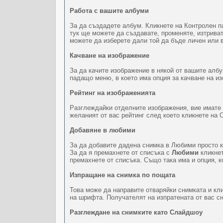
Работа с вашите албуми
За да създадете албум. Кликнете на Контролен п
тук ще можете да създавате, променяте, изтрива
можете да изберете дали той да бъде личен или 
Качване на изображение
За да качите изображение в някой от вашите албу
падащо меню, в което има опция за качване на и
Рейтинг на изображенията
Разглеждайки отделните изображения, вие имате о
желаният от вас рейтинг след което кликнете на 
Добавяне в любими
За да добавите дадена снимка в Любими просто к
За да я премахнете от списъка с
Любими
кликнет
премахнете от списъка. Също така има и опция, к
Изпращане на снимка по пощата
Това може да направите отваряйки снимката и кл
на шрифта. Получателят на изпратената от вас сн
Разглеждане на снимките като Слайдшоу