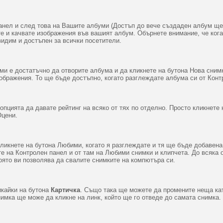
анел и след това на Вашите албуми (Достъп до вече създаден албум ще 
те и качвате изображения във вашият албум. Обърнете внимание, че ког
видим и достъпен за всички посетители.
ми е достатъчно да отворите албума и да кликнете на бутона Нова сним
зображения. То ще бъде достъпно, когато разглеждате албума си от Конт
пцията да давате рейтинг на всяко от тях по отделно. Просто кликнете
Оцени.
ликнете на бутона Любими, когато я разглеждате и тя ще бъде добавена
е на Контролен панел и от там на Любими снимки и клипчета. До всяка 
оято ви позволява да свалите снимките на компютъра си.
икайки на бутона
Картичка
. Също така ще можете да промените неща като
имка ще може да кликне на линк, който ще го отведе до самата снимка.