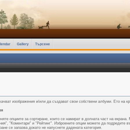
lendar
Gallery
Търсене
ачват изображения и/или да създават свои собствени албуми. Ето на кр
ия
яте опциите за сортиране, които се намират в долната част на екрана. 
ния", "Коментари" и "Рейтинг". Изброените опции можете да подредите 
ане се запазва докато не напуснете дадената категория.