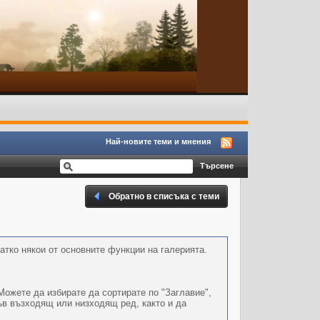
Най-новите теми и мнения
Обратно в списъка с теми
атко някои от основните функции на галерията.
Можете да избирате да сортирате по "Заглавие",
във възходящ или низходящ ред, както и да