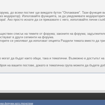
орума, до всеки постинг ще виждате бутон "Оплакване". Тази функция в
ез модератор). Използвайте функцията, за да уведомявате модераторите 
ора!. Ако просто искате да си приказвате с него, използвайте лични съ
ществен списък на темите от форума; законите на форума; задължителн
ествуват в други сегменти на форума.
торите се умоляват да използват опцията Раздели темата вместо да три
о могат да бъдат както общи, така и тематични. Възможно е достъпът н
броя на вашите постове, докато в тематична група можете да бъдете до
чки форуми като прочетени