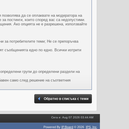
и позволява да се оплаквате на модератора на
за постинги, които според вас са недопустими.
общения. Ако опцията не е разрешена, използвайте
и за потребителите теми; Не се препоръчва
ят съобщенията едно по едно. Всички изтрити
а определени групи до определени раздели на
бавен само след решение на съответния
Обратно в списъка с теми
Сега е: Aug 07 2026 03:44 AM
Powered By
IP.Board
© 2026
IPS,
Inc
.