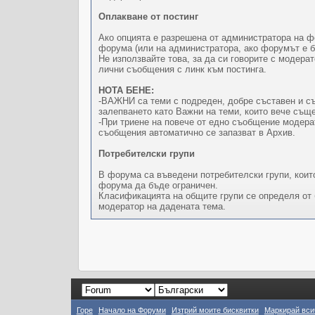
Оплакване от постинг
Ако опцията е разрешена от администратора на ф
форума (или на администратора, ако форумът е б
Не използвайте това, за да си говорите с модерат
лични съобщения с линк към постинга.
НОТА БЕНЕ:
-ВАЖНИ са теми с подреден, добре съставен и съ
залепването като Важни на теми, които вече същ
-При триене на повече от едно съобщение модера
съобщения автоматично се запазват в Архив.
Потребителски групи
В форума са въведени потребителски групи, коит
форума да бъде ограничен.
Класификацията на общите групи се определя от 
модератор на дадената тема.
Горе
Начало на Форуми
Изтрий моите бисквитки
Маркирай вси