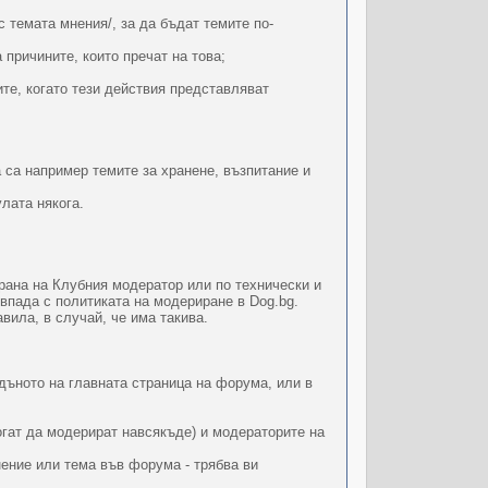
 темата мнения/, за да бъдат темите по-
причините, които пречат на това;
те, когато тези действия представляват
а са например темите за хранене, възпитание и
лата някога.
рана на Клубния модератор или по технически и
впада с политиката на модериране в Dog.bg.
вила, в случай, че има такива.
 дъното на главната страница на форума, или в
огат да модерират навсякъде) и модераторите на
нение или тема във форума - трябва ви