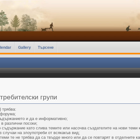
lendar
Gallery
Търсене
требителски групи
 трябва:
 форума;
съдържанието и да е информативно;
 в различни посоки;
о съдържание като слива темите или насочва създателите на нови теми
 случаи на злоупотреби от всякакъв вид;
и теми те не трябва да са твърде много или да се повтарят в отделните 