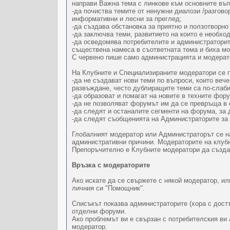
направи Важна тема с линкове към основните въ
-да почиства темите от ненужни диалози /разгово
информативни и лесни за преглед;
-да създава обстановка за приятно и ползотворно
-да заключва теми, развитието на които е необхо
-да осведомява потребителите и администраторит
съществена намеса в съответната тема и биха мо
С червено пише само администрацията и модерат
На Клубните и Специализираните модератори се 
-да не създават нови теми по въпроси, които веч
развъждане, често дублиращите теми са по-слаби
-да образоват и помагат на новите в техните фору
-да не позволяват форумът им да се превръща в 
-да следят и останалите сегменти на форума, за д
-да следят съобщенията на Администраторите за 
Глобалният модератор или Администраторът се на
административни причини. Модераторите на клубн
Препоръчително е Клубните модератори да създад
Връзка с модераторите
Ако искате да се свържете с някой модератор, ил
личния си "Помощник".
Списъкът показва администраторите (хора с дост
отделни форуми.
Ако проблемът ви е свързан с потребителския ви 
модератор.