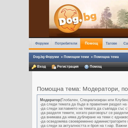
Помощ
Форуми
Потребители
Тагове
Ca
Dog.bg Форуми
»
Помощни теми
»
Помощна тема
Вход
Регистрация
Помощ
Помощна тема: Модератори, по
Модератор
(Глобален, Специализиран или Клубен)
-да следи темата да бъде в правилния раздел на
-да следи заглавието на темата да съвпада със 
-да разделя темите, когато разговорът се раздели
-да внимава да няма дублиране на теми с еднакв
-да осведомява своевременно администраторите в
-да следи за актуалността и броя на т.нар. Важн