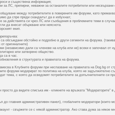
проси и съществена информация;
ри за ЛС, препирни, неважни за останалите потребители или несвързани с
 общуване между потребителите в поверените им форуми, като премахва 
димо да спре преди скандалът да е избухнал;
е за действията си чрез ЛС или съобщения в проблемните теми в случаи
гли да внесат объркване или неяснота.
орският екип.
препоръчва:
е са обсъждани обстойно и подробно в други сегменти на форума. (такив
 от оригиналните)
ми (независимо дали са членове на клуба или не) всеки е започвал от ну
елитарно или затворено общество.
а са в час.
обновления в структурата и правилата на форума.
месва в Клубните форуми при неспазване на правилата на Dog.bg от ст
ите форуми модерират по политика на клуба, която не задължително съ
ат тема, с която да осведомят потребителите за допълнителните си пра
и просто да видите списъка им - кликнете на връзката "Модераторите" в
ъп до главния административен панел), глобалните модератори (които м
акаунт - свържете се с някой администратор. Ако става дума за някое м