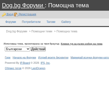
Dog.bg Форуми
: Помощна тема
Вход
Регистрация
Форуми
Потребители
Тагове
Gallery
Dog.bg Форуми
>
Помощни теми
>
Помощна тема
Използваш тема, проектирана за твоя браузър.
Кликни тук за ръчен избор на тема
Горе
Начало на Форуми
Изтрий моите бисквитки
Маркирай всички форуми като
Powered By
IP.Board
© 2026
IPS,
Inc
.
Облако тегов
© 2026
LastDragon
.