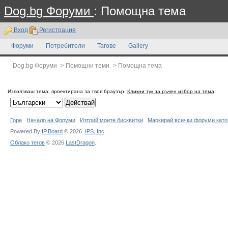
Dog.bg Форуми
: Помощна тема
Вход
Регистрация
Форуми
Потребители
Тагове
Gallery
Dog.bg Форуми
>
Помощни теми
>
Помощна тема
Използваш тема, проектирана за твоя браузър.
Кликни тук за ръчен избор на тема
Горе
Начало на Форуми
Изтрий моите бисквитки
Маркирай всички форуми като
Powered By
IP.Board
© 2026
IPS,
Inc
.
Облако тегов
© 2026
LastDragon
.