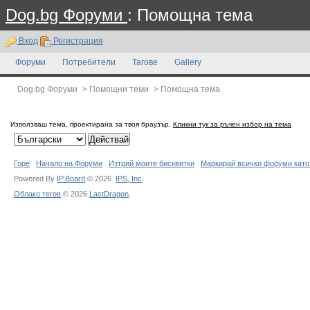
Dog.bg Форуми
: Помощна тема
Вход
Регистрация
Форуми
Потребители
Тагове
Gallery
Dog.bg Форуми
>
Помощни теми
>
Помощна тема
Използваш тема, проектирана за твоя браузър.
Кликни тук за ръчен избор на тема
Горе
Начало на Форуми
Изтрий моите бисквитки
Маркирай всички форуми като
Powered By
IP.Board
© 2026
IPS,
Inc
.
Облако тегов
© 2026
LastDragon
.