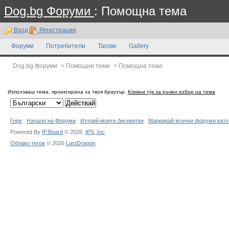
Dog.bg Форуми
: Помощна тема
Вход
Регистрация
Форуми
Потребители
Тагове
Gallery
Dog.bg Форуми
>
Помощни теми
>
Помощна тема
Използваш тема, проектирана за твоя браузър.
Кликни тук за ръчен избор на тема
Горе
Начало на Форуми
Изтрий моите бисквитки
Маркирай всички форуми като
Powered By
IP.Board
© 2026
IPS,
Inc
.
Облако тегов
© 2026
LastDragon
.