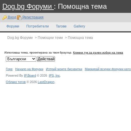
Dog.bg Форуми
: Помощна тема
Вход
Регистрация
Форуми
Потребители
Тагове
Gallery
Dog.bg Форуми
>
Помощни теми
>
Помощна тема
Използваш тема, проектирана за твоя браузър.
Кликни тук за ръчен избор на тема
Горе
Начало на Форуми
Изтрий моите бисквитки
Маркирай всички форуми като
Powered By
IP.Board
© 2026
IPS,
Inc
.
Облако тегов
© 2026
LastDragon
.