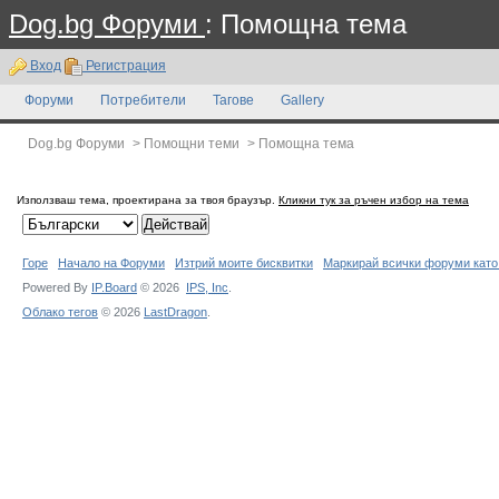
Dog.bg Форуми
: Помощна тема
Вход
Регистрация
Форуми
Потребители
Тагове
Gallery
Dog.bg Форуми
>
Помощни теми
>
Помощна тема
Използваш тема, проектирана за твоя браузър.
Кликни тук за ръчен избор на тема
Горе
Начало на Форуми
Изтрий моите бисквитки
Маркирай всички форуми като
Powered By
IP.Board
© 2026
IPS,
Inc
.
Облако тегов
© 2026
LastDragon
.