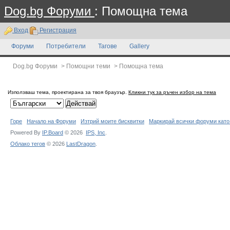
Dog.bg Форуми
: Помощна тема
Вход
Регистрация
Форуми
Потребители
Тагове
Gallery
Dog.bg Форуми
>
Помощни теми
>
Помощна тема
Използваш тема, проектирана за твоя браузър.
Кликни тук за ръчен избор на тема
Горе
Начало на Форуми
Изтрий моите бисквитки
Маркирай всички форуми като
Powered By
IP.Board
© 2026
IPS,
Inc
.
Облако тегов
© 2026
LastDragon
.