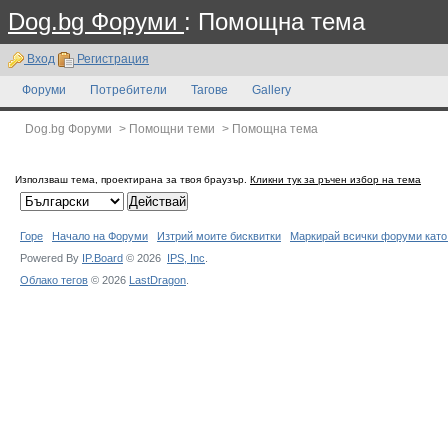
Dog.bg Форуми
: Помощна тема
Вход
Регистрация
Форуми
Потребители
Тагове
Gallery
Dog.bg Форуми
>
Помощни теми
>
Помощна тема
Използваш тема, проектирана за твоя браузър.
Кликни тук за ръчен избор на тема
Горе
Начало на Форуми
Изтрий моите бисквитки
Маркирай всички форуми като
Powered By
IP.Board
© 2026
IPS,
Inc
.
Облако тегов
© 2026
LastDragon
.