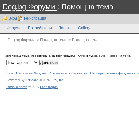
Dog.bg Форуми
: Помощна тема
Вход
Регистрация
Форуми
Потребители
Тагове
Gallery
Dog.bg Форуми
>
Помощни теми
>
Помощна тема
Използваш тема, проектирана за твоя браузър.
Кликни тук за ръчен избор на тема
Горе
Начало на Форуми
Изтрий моите бисквитки
Маркирай всички форуми като
Powered By
IP.Board
© 2026
IPS,
Inc
.
Облако тегов
© 2026
LastDragon
.