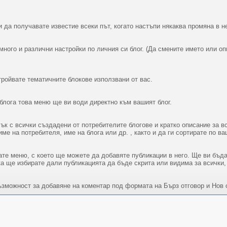
 да получавате известие всеки път, когато настъпи някаква промяна в не
ного и различни настройки по личния си блог. (Да смените името или опи
ройвате тематичните блокове използвани от вас.
блога това меню ще ви води директно към вашият блог.
ък с всички създадени от потребителите блогове и кратко описание за в
име на потребителя, име на блога или др. , както и да ги сортирате по в
те меню, с което ще можете да добавяте публикации в него. Ще ви бъда
а ще избирате дали публикацията да бъде скрита или видима за всички,
ъзможност за добавяне на коментар под формата на Бърз отговор и Нов о