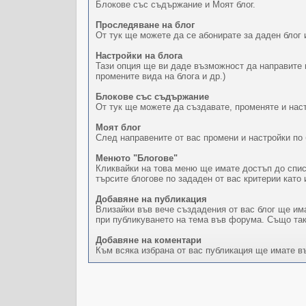
Блокове със съдържание и Моят блог.
Проследяване на блог
От тук ще можете да се абонирате за даден блог и
Настройки на блога
Тази опция ще ви даде възможност да направите м
промените вида на блога и др.)
Блокове със съдържание
От тук ще можете да създавате, променяте и наст
Моят блог
След направените от вас промени и настройки по 
Менюто "Блогове"
Кликвайки на това меню ще имате достъп до спис
търсите блогове по зададен от вас критерии като 
Добавяне на публикация
Влизайки във вече създадения от вас блог ще има
при публикуването на тема във форума. Също так
Добавяне на коментари
Към всяка избрана от вас публикация ще имате в