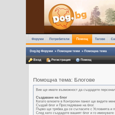
Помощ
Форуми
Потребители
Тагове
Ca
Dog.bg Форуми
»
Помощни теми
»
Помощна тема
Вход
Регистрация
Помощ
Помощна тема: Блогове
Вие ще имате възможност да създадете персонал
Създаване на блог
Когато влезете в Контролен панел ще видите мен
Създай блог и Проследяване на блог.
Първо ще трябва да се съгласите с Условията и п
След като създадете вашият блог и го именувате 