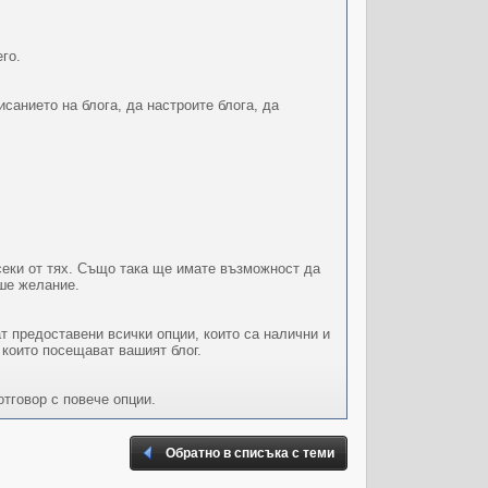
го.
санието на блога, да настроите блога, да
секи от тях. Също така ще имате възможност да
аше желание.
т предоставени всички опции, които са налични и
 които посещават вашият блог.
тговор с повече опции.
Обратно в списъка с теми