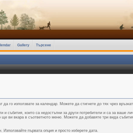
lendar
Gallery
Търсене
т да го използвате за календар. Можете да стигнете до тях чрез връзкат
 и събития, които са недостъпни за други потребители и са за ваше лич
о ще ви вкара в съответното меню. Можете да добавяте три вида събити
. Използвайте първата опция и просто изберете дата.