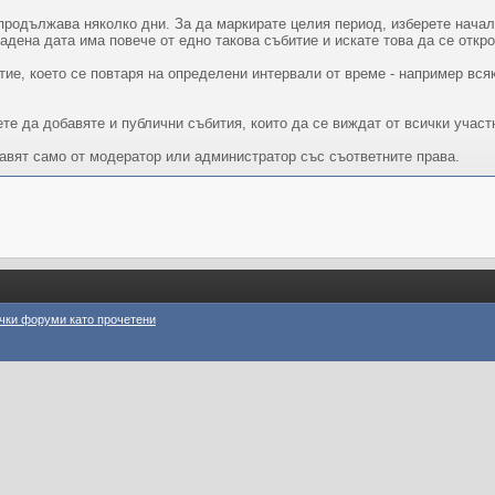
продължава няколко дни. За да маркирате целия период, изберете начал
дадена дата има повече от едно такова събитие и искате това да се откр
тие, което се повтаря на определени интервали от време - например вся
те да добавяте и публични събития, които да се виждат от всички участ
бавят само от модератор или администратор със съответните права.
чки форуми като прочетени