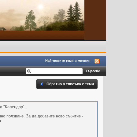
Най-новите теми и мнения
Обратно в списъка с теми
а "Календар".
но ползване. За да добавите ново събитие -
я: