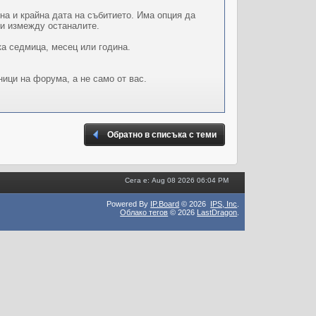
на и крайна дата на събитието. Има опция да
ои измежду останалите.
ка седмица, месец или година.
ници на форума, а не само от вас.
Обратно в списъка с теми
Сега е: Aug 08 2026 06:04 PM
Powered By
IP.Board
© 2026
IPS,
Inc
.
Облако тегов
© 2026
LastDragon
.