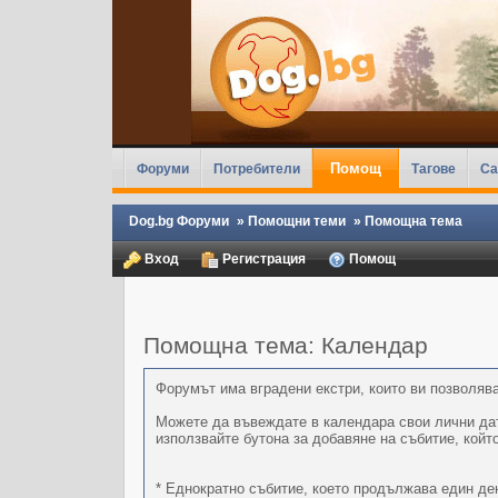
Помощ
Форуми
Потребители
Тагове
Ca
Dog.bg Форуми
»
Помощни теми
»
Помощна тема
Вход
Регистрация
Помощ
Помощна тема: Календар
Форумът има вградени екстри, които ви позволява
Можете да въвеждате в календара свои лични дати
използвайте бутона за добавяне на събитие, койт
* Еднократно събитие, което продължава един ден