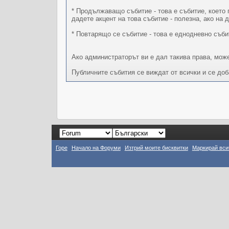
* Продължаващо събитие - това е събитие, което 
дадете акцент на това събитие - полезна, ако на 
* Повтарящо се събитие - това е еднодневно съби
Ако администраторът ви е дал такива права, може
Публичните събития се виждат от всички и се до
Горе
Начало на Форуми
Изтрий моите бисквитки
Маркирай вси