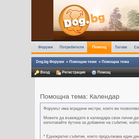
Помощ
Форуми
Потребители
Тагове
Ca
Dog.bg Форуми
»
Помощни теми
»
Помощна тема
Вход
Регистрация
Помощ
Помощна тема: Календар
Форумът има вградени екстри, които ви позволява
Можете да въвеждате в календара свои лични дати
използвайте бутона за добавяне на събитие, койт
* Еднократно събитие, което продължава един ден