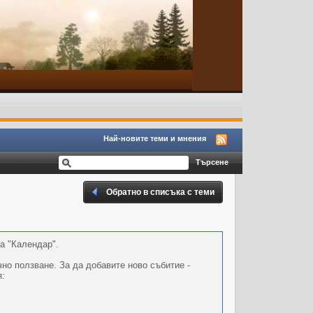
Най-новите теми и мнения
Обратно в списъка с теми
а "Календар".
но ползване. За да добавите ново събитие -
я: