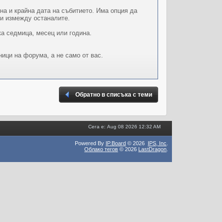
на и крайна дата на събитието. Има опция да
ои измежду останалите.
ка седмица, месец или година.
ници на форума, а не само от вас.
Обратно в списъка с теми
Сега е: Aug 08 2026 12:32 AM
Powered By
IP.Board
© 2026
IPS,
Inc
.
Облако тегов
© 2026
LastDragon
.