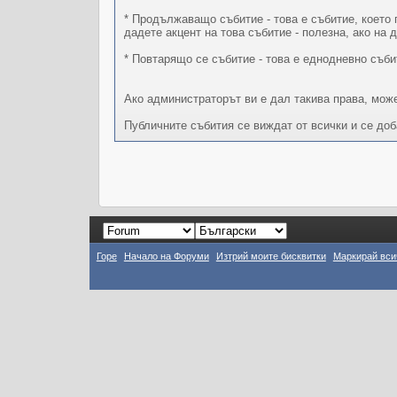
* Продължаващо събитие - това е събитие, което 
дадете акцент на това събитие - полезна, ако на 
* Повтарящо се събитие - това е еднодневно съби
Ако администраторът ви е дал такива права, може
Публичните събития се виждат от всички и се до
Горе
Начало на Форуми
Изтрий моите бисквитки
Маркирай вси