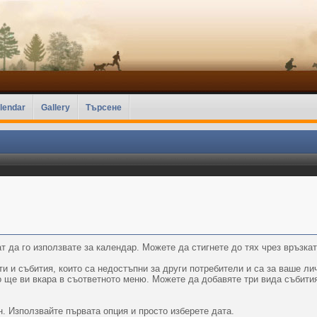
lendar
Gallery
Търсене
т да го използвате за календар. Можете да стигнете до тях чрез връзкат
 и събития, които са недостъпни за други потребители и са за ваше лич
о ще ви вкара в съответното меню. Можете да добавяте три вида събити
. Използвайте първата опция и просто изберете дата.