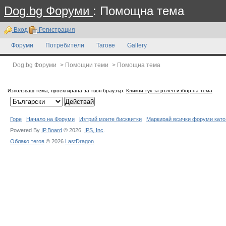
Dog.bg Форуми
: Помощна тема
Вход
Регистрация
Форуми
Потребители
Тагове
Gallery
Dog.bg Форуми
>
Помощни теми
>
Помощна тема
Използваш тема, проектирана за твоя браузър.
Кликни тук за ръчен избор на тема
Горе
Начало на Форуми
Изтрий моите бисквитки
Маркирай всички форуми като
Powered By
IP.Board
© 2026
IPS,
Inc
.
Облако тегов
© 2026
LastDragon
.