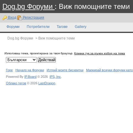
Dog.bg Форуми
: Виж помощните теми
Вход
Регистрация
Форуми
Потребители
Тагове
Gallery
Dog.bg Форуми
>
Виж помощните теми
Използваш тема, проектирана за твоя браузър.
Кликни тук за ръчен избор на тема
Горе
Начало на Форуми
Изтрий моите бисквитки
Маркирай всички форуми като
Powered By
IP.Board
© 2026
IPS,
Inc
.
Облако тегов
© 2026
LastDragon
.