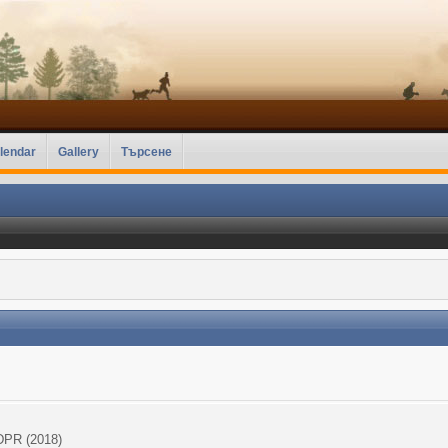
lendar
Gallery
Търсене
DPR (2018)