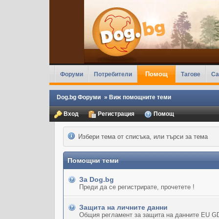
Помощ
Форуми
Потребители
Тагове
Ca
Dog.bg Форуми
»
Виж помощните теми
Вход
Регистрация
Помощ
Избери тема от списъка, или търси за тема
Помощни теми
За Dog.bg
Преди да се регистрирате, прочетете !
Защита на личните данни
Общия регламент за защита на данните EU G